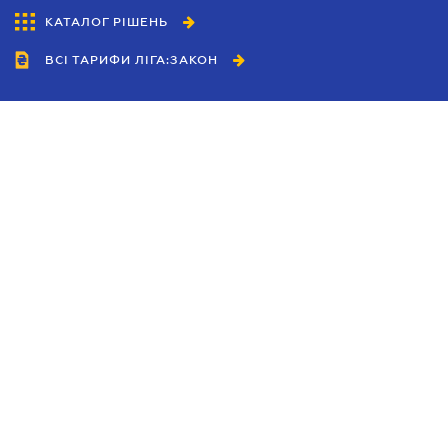
КАТАЛОГ РІШЕНЬ
ВСІ ТАРИФИ ЛІГА:ЗАКОН
Співробітництво
Агенти
Дилери
Політика конфіденційності
Умови використання сайту
Реклама
Блог
Новини компанії
Керівництва
Каталоги компаній
Теми в центрі уваги