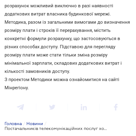
розрахунок можливий виключно в разі наявності
додаткових витрат власника будинкової мережі.
Методика, разом із загальними вимогами до визначення
розміру плати і строків її перерахування, містить
конкретні формули розрахунку, що застосовуються в
різних способах доступу. Підставою для перегляду
розміру плати може стати тільки зміна розміру
мінімальної зарплати, складових додаткових витрат і
кількості замовників доступу.
З проектом Методики можна ознайомитися на сайті
Мінрегіону.
Головна
/
Новини
/
Постачальників телекомунікаційних послуг хочуть захистити від завищеної плати за доступ до будинкової інфраструктури