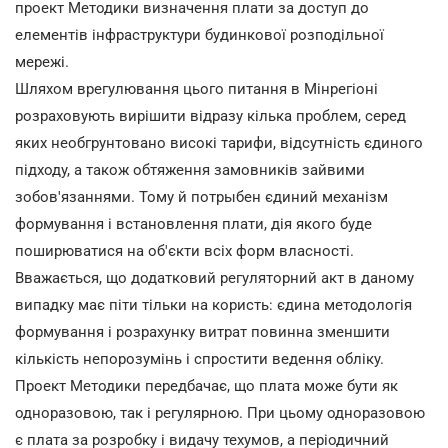
проект Методики визначення плати за доступ до
елементів інфраструктури будинкової розподільної
мережі.
Шляхом врегулювання цього питання в Мінрегіоні
розраховують вирішити відразу кілька проблем, серед
яких необгрунтовано високі тарифи, відсутність єдиного
підходу, а також обтяження замовників зайвими
зобов'язаннями. Тому й потрыбен єдиний механізм
формування і встановлення плати, дія якого буде
поширюватися на об'єкти всіх форм власності.
Вважається, що додатковий регуляторний акт в даному
випадку має піти тільки на користь: єдина методологія
формування і розрахунку витрат повинна зменшити
кількість непорозумінь і спростити ведення обліку.
Проект Методики передбачає, що плата може бути як
одноразовою, так і регулярною. При цьому одноразовою
є плата за розробку і видачу техумов, а періодичний