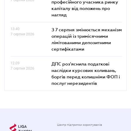
професійного учасника ринку
капіталу від положень про
нагляд
13.40
З 7 серпня змінюється механізм
7 серпня 2026
операцій із тримісячними
лімітованими депозитними
сертифікатами
12.09
ДПС роз'яснила податкові
7 серпня 2026
наслідки курсових коливань,
боргів перед колишніми ФОП і
послуг нерезидентів
Центр підтримки користувачів