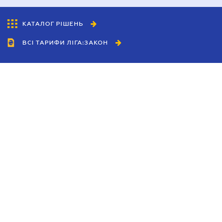
КАТАЛОГ РІШЕНЬ
ВСІ ТАРИФИ ЛІГА:ЗАКОН
Співробітництво
Агенти
Дилери
Політика конфіденційності
Умови використання сайту
Реклама
Блог
Новини компанії
Керівництва
Каталоги компаній