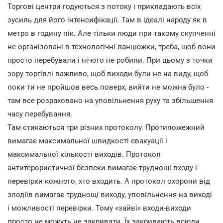
Торгові центри годуються з потоку і прикладають всіх
зусиль для його інтенсифікації. Там в ідеалі народу як в
метро в годину пік. Але тільки люди при такому скупченні
не організовані в технологічні ланцюжки, треба, щоб вони
просто перебували і нічого не робили. При цьому з точки
зору торгівлі важливо, щоб виходи були не на виду, щоб
поки ти не пройшов весь поверх, вийти не можна було -
там все розраховано на уповільнення руху та збільшення
часу перебування.
Там стикаються три різних протоколу. Протипожежний
вимагає максимальної швидкості евакуації і
максимальної кількості виходів. Протокол
антитерористичної безпеки вимагає труднощі входу і
перевірки кожного, хто входить. А протокол охорони від
злодіїв вимагає труднощі виходу, уповільнення на виході
і можливості перевірки. Тому «зайві» входи-виходи
просто не можуть не закривати. Їх закривають всюди.