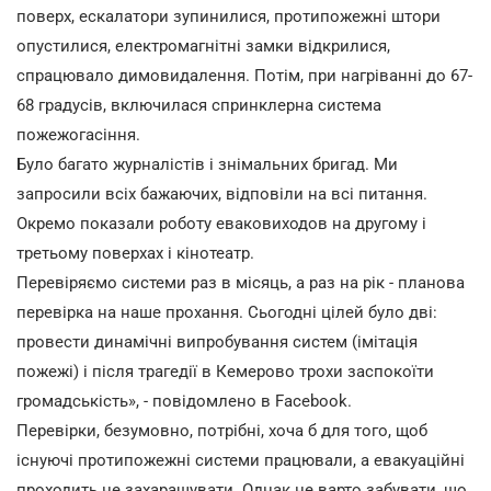
поверх, ескалатори зупинилися, протипожежні штори
опустилися, електромагнітні замки відкрилися,
спрацювало димовидалення. Потім, при нагріванні до 67-
68 градусів, включилася спринклерна система
пожежогасіння.
Було багато журналістів і знімальних бригад. Ми
запросили всіх бажаючих, відповіли на всі питання.
Окремо показали роботу еваковиходов на другому і
третьому поверхах і кінотеатр.
Перевіряємо системи раз в місяць, а раз на рік - планова
перевірка на наше прохання. Сьогодні цілей було дві:
провести динамічні випробування систем (імітація
пожежі) і після трагедії в Кемерово трохи заспокоїти
громадськість», - повідомлено в Facebook.
Перевірки, безумовно, потрібні, хоча б для того, щоб
існуючі протипожежні системи працювали, а евакуаційні
проходить не захаращувати. Однак не варто забувати, що