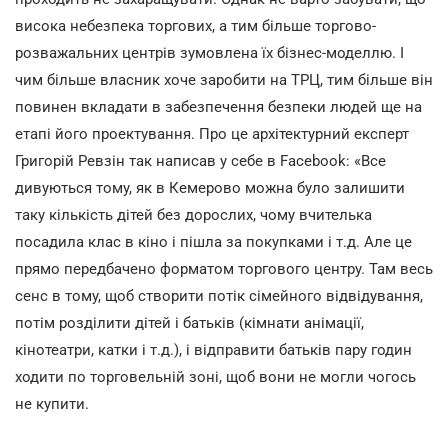
висока небезпека торгових, а тим більше торгово-
розважальних центрів зумовлена їх бізнес-моделлю. І
чим більше власник хоче заробити на ТРЦ, тим більше він
повинен вкладати в забезпечення безпеки людей ще на
етапі його проектування. Про це архітектурний експерт
Григорій Ревзін так написав у себе в Facebook: «Все
дивуються тому, як в Кемерово можна було залишити
таку кількість дітей без дорослих, чому вчителька
посадила клас в кіно і пішла за покупками і т.д. Але це
прямо передбачено форматом торгового центру. Там весь
сенс в тому, щоб створити потік сімейного відвідування,
потім розділити дітей і батьків (кімнати анімації,
кінотеатри, катки і т.д.), і відправити батьків пару годин
ходити по торговельній зоні, щоб вони не могли чогось
не купити.