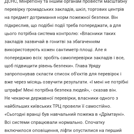
ДСНС, Мінрегіону та іншим органам провести масштабну
перевірку громадських закладів, шкіл, торгових центрів
на предмет дотримання норм пожежної безпеки. Він
підкреслив, що подібні події треба попереджати, а для
цього потрібна система контролю: «Власники таких
закладів зазвичай в гонитві за збагаченням
використовують кожен сантиметр площі. Але я
попереджаю всіх: зробіть самоперевірки закладів і все,
щоб підвищити рівень безпеки». Глава Уряду
запропонував скласти список об'єктів для перевірок і
вже через місяць озвучити результати. «І мені не потрібні
штрафи! Мені потрібна безпека людей», - сказав він.
Не чекаючи державної перевірки, власники одного з
найбільших київських ТРЦ провели її самостійно.
«Сьогодні вранці був навчальний пожежа в «Дрімтауні».
Всі системи спрацювали нормально. Спочатку
включилося оповіщення, ліфти опустилися на перший