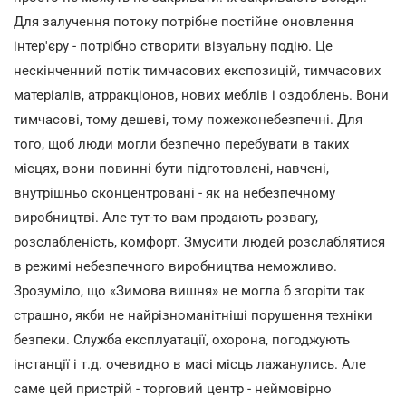
Для залучення потоку потрібне постійне оновлення
інтер'єру - потрібно створити візуальну подію. Це
нескінченний потік тимчасових експозицій, тимчасових
матеріалів, атрракціонов, нових меблів і оздоблень. Вони
тимчасові, тому дешеві, тому пожежонебезпечні. Для
того, щоб люди могли безпечно перебувати в таких
місцях, вони повинні бути підготовлені, навчені,
внутрішньо сконцентровані - як на небезпечному
виробництві. Але тут-то вам продають розвагу,
розслабленість, комфорт. Змусити людей розслаблятися
в режимі небезпечного виробництва неможливо.
Зрозуміло, що «Зимова вишня» не могла б згоріти так
страшно, якби не найрізноманітніші порушення техніки
безпеки. Служба експлуатації, охорона, погоджують
інстанції і т.д. очевидно в масі місць лажанулись. Але
саме цей пристрій - торговий центр - неймовірно