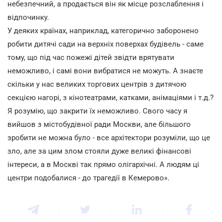
небезпечний, а продається він як місце розслаблення і
відпочинку.
У деяких країнах, наприклад, категорично заборонено
робити дитячі сади на верхніх поверхах будівель - саме
тому, що під час пожежі дітей звідти врятувати
неможливо, і самі вони вибратися не можуть. А знаєте
скільки у нас великих торгових центрів з дитячою
секцією нагорі, з кінотеатрами, катками, анімаціями і т.д.?
Я розумію, що закрити їх неможливо. Свого часу я
вийшов з містобудівної ради Москви, але більшого
зробити не можна було - все архітектори розуміли, що це
зло, але за цим злом стояли дуже великі фінансові
інтереси, а в Москві так прямо олігархічні. А людям ці
центри подобалися - до трагедії в Кемерово».