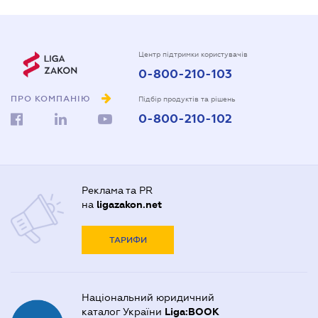
Центр підтримки користувачів
0-800-210-103
ПРО КОМПАНІЮ
Підбір продуктів та рішень
0-800-210-102
Реклама та PR
на
ligazakon.net
ТАРИФИ
Національний юридичний
каталог України
Liga:BOOK