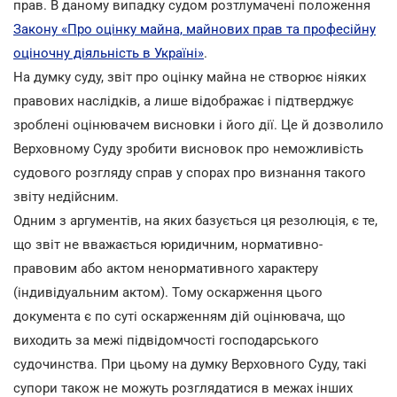
прав. В даному випадку судом розтлумачені положення
Закону «Про оцінку майна, майнових прав та професійну
оціночну діяльність в Україні»
.
На думку суду, звіт про оцінку майна не створює ніяких
правових наслідків, а лише відображає і підтверджує
зроблені оцінювачем висновки і його дії. Це й дозволило
Верховному Суду зробити висновок про неможливість
судового розгляду справ у спорах про визнання такого
звіту недійсним.
Одним з аргументів, на яких базується ця резолюція, є те,
що звіт не вважається юридичним, нормативно-
правовим або актом ненормативного характеру
(індивідуальним актом). Тому оскарження цього
документа є по суті оскарженням дій оцінювача, що
виходить за межі підвідомчості господарського
судочинства. При цьому на думку Верховного Суду, такі
супори також не можуть розглядатися в межах інших