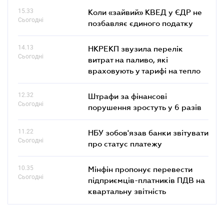
15.33
Коли «зайвий» КВЕД у ЄДР не
Сьогодні
позбавляє єдиного податку
14.13
НКРЕКП звузила перелік
Сьогодні
витрат на паливо, які
враховують у тарифі на тепло
12.32
Штрафи за фінансові
Сьогодні
порушення зростуть у 6 разів
11.22
НБУ зобов'язав банки звітувати
Сьогодні
про статус платежу
10.35
Мінфін пропонує перевести
Сьогодні
підприємців-платників ПДВ на
квартальну звітність