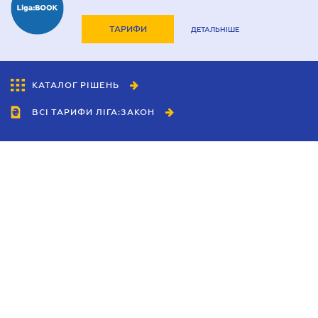
ТАРИФИ
ДЕТАЛЬНІШЕ
КАТАЛОГ РІШЕНЬ
ВСІ ТАРИФИ ЛІГА:ЗАКОН
Співробітництво
Агенти
Дилери
Політика конфіденційності
Умови використання сайту
Реклама
Блог
Новини компанії