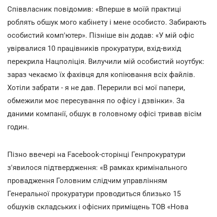
Співвласник повідомив: «Вперше в моїй практиці
роблять обшук мого кабінету і мене особисто. Забирають
особистий комп'ютер». Пізніше він додав: «У мій офіс
увірвалися 10 працівників прокуратури, вхід-вихід
перекрила Нацполіція. Вилучили мій особистий ноутбук:
зараз чекаємо їх фахівця для копіювання всіх файлів.
Хотіли забрати - я не дав. Перерили всі мої папери,
обмежили моє пересування по офісу і дзвінки». За
даними компанії, обшук в головному офісі тривав вісім
годин.
Пізно ввечері на Facebook-сторінці Генпрокуратури
з'явилося підтвердження: «В рамках кримінального
провадження Головним слідчим управлінням
Генеральної прокуратури проводиться близько 15
обшуків складських і офісних приміщень ТОВ «Нова