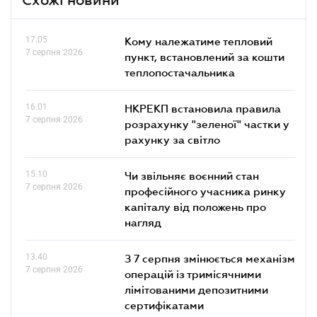
17.05
Кому належатиме тепловий
7 серпня 2026
пункт, встановлений за кошти
теплопостачальника
16.01
НКРЕКП встановила правила
7 серпня 2026
розрахунку "зеленої" частки у
рахунку за світло
15.10
Чи звільняє воєнний стан
7 серпня 2026
професійного учасника ринку
капіталу від положень про
нагляд
13.40
З 7 серпня змінюється механізм
7 серпня 2026
операцій із тримісячними
лімітованими депозитними
сертифікатами