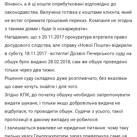
Фінанс», а й ці кошти оприбутковані відповідно до
законодавства. Вилучена готівка є коштами клієнта, який
не встиг отримати грошовий переказ. Компанія не згодна
з такими діями і буде їх оскаржувати».
Нагадаємо, що з 20.11.2017 прокуратура втратила право
досудового слідства, але справу «Нової Пошти» відкрили
в суботу, 18.11.2017 - встигли! Дозвіл Печерського суду на
обшук було видано 28.02.2018, сам же обшук проведено
тільки через два тижні.
Рішення суду складено дуже розпливчато, без вказівки
що саме хочуть знайти і для чого.
Згідно КПК, до початку обшуку необхідно запропонувати
видати шукане, і тільки якщо добровільна видача не
відбулася, то проводити обшук. Судячи з усього, такої
пропозиції в даному випадку не робилося.
І залишається важливе не юридичне питання: чому таку
пильну увагу Генпрокуратури зараз привернула саме ця