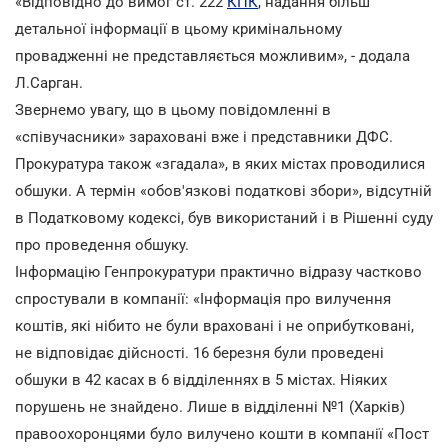
«Відповідно до вимог ст. 222
КПК
, надання більш
детальної інформації в цьому кримінальному
провадженні не представляється можливим», - додала
Л.Сарган.
Звернемо увагу, що в цьому повідомленні в
«співучасники» зараховані вже і представники ДФС.
Прокуратура також «згадала», в яких містах проводилися
обшуки. А термін «обов'язкові податкові збори», відсутній
в Податковому кодексі, був використаний і в Рішенні суду
про проведення обшуку.
Інформацію Генпрокуратури практично відразу частково
спростували в компанії: «Інформація про вилучення
коштів, які нібито не були враховані і не оприбутковані,
не відповідає дійсності. 16 березня були проведені
обшуки в 42 касах в 6 відділеннях в 5 містах. Ніяких
порушень не знайдено. Лише в відділенні №1 (Харків)
правоохоронцями було вилучено кошти в компанії «Пост