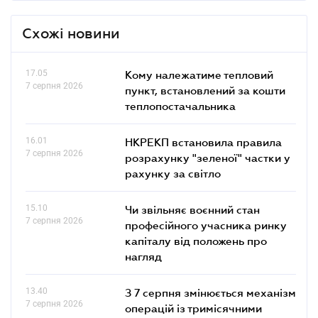
Схожі новини
17.05
Кому належатиме тепловий
7 серпня 2026
пункт, встановлений за кошти
теплопостачальника
16.01
НКРЕКП встановила правила
7 серпня 2026
розрахунку "зеленої" частки у
рахунку за світло
15.10
Чи звільняє воєнний стан
7 серпня 2026
професійного учасника ринку
капіталу від положень про
нагляд
13.40
З 7 серпня змінюється механізм
7 серпня 2026
операцій із тримісячними