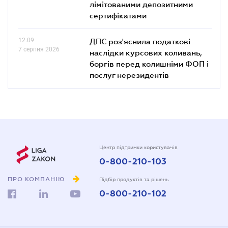
лімітованими депозитними
сертифікатами
12.09
ДПС роз'яснила податкові
7 серпня 2026
наслідки курсових коливань,
боргів перед колишніми ФОП і
послуг нерезидентів
Центр підтримки користувачів
0-800-210-103
ПРО КОМПАНІЮ
Підбір продуктів та рішень
0-800-210-102