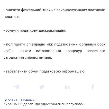
- знизити фіскальний тиск на законослухняних платників
податків;
- усунути податкову дискримінацію;
- поліпшити співпрацю між податковими органами обох
країн шляхом встановлення процедур взаємного
узгодження спірних питань;
- забезпечити обмін податковою інформацією.
Головна
/
Новини
/
Україна і Нідерланди удосконалили регулювання взаємного уникнення подвійного оподаткування