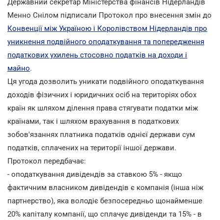
Державний секретар Міністерства фінансів Нідерландів
Менно Снілом підписали Протокол про внесення змін до
Конвенції між Україною і Королівством Нідерландів про
уникнення подвійного оподаткування та попередження
податкових ухилень стосовно податків на доходи і
майно
.
Ця угода дозволить уникати подвійного оподаткування
доходів фізичних і юридичних осіб на територіях обох
країн як шляхом ділення права стягувати податки між
країнами, так і шляхом врахування в податкових
зобов'язаннях платника податків однієї держави сум
податків, сплачених на території іншої держави.
Протокол передбачає:
- оподаткування дивідендів за ставкою 5% - якщо
фактичним власником дивідендів є компанія (інша ніж
партнерство), яка володіє безпосередньо щонайменше
20% капіталу компанії, що сплачує дивіденди та 15% - в