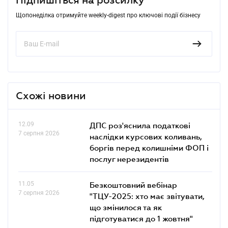
Щопонеділка отримуйте weekly-digest про ключові події бізнесу
Схожі новини
12.09
ДПС роз'яснила податкові
7 серпня 2026
наслідки курсових коливань,
боргів перед колишніми ФОП і
послуг нерезидентів
11.05
Безкоштовний вебінар
7 серпня 2026
"ТЦУ-2025: хто має звітувати,
що змінилося та як
підготуватися до 1 жовтня"