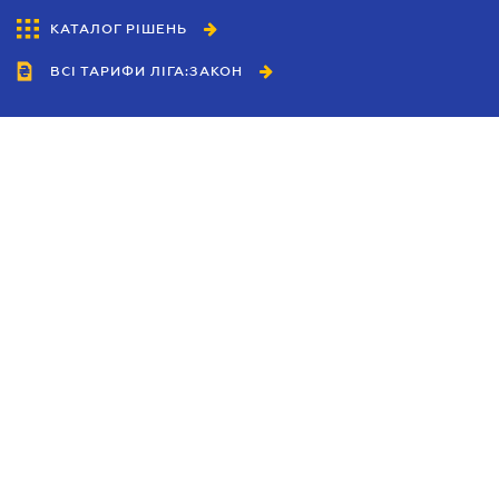
КАТАЛОГ РІШЕНЬ
ВСІ ТАРИФИ ЛІГА:ЗАКОН
Співробітництво
Агенти
Дилери
Політика конфіденційності
Умови використання сайту
Реклама
Блог
Новини компанії
Керівництва
Каталоги компаній
Теми в центрі уваги