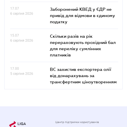
17.07
Заборонений КВЕД у ЄДР не
6 серпня 2026
привід для відмови в єдиному
податку
15.07
Скільки разів на рік
6 серпня 2026
перераховують прохідний бал
для переліку сумлінних
платників
17.00
ВС захистив експортера олії
5 серпня 2026
від донарахувань за
трансфертним ціноутворенням
Центр підтримки користувачів