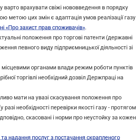
 варто врахувати свіжі нововведення в порядку
ною метою цих змін є адаптація умов реалізації газу
ні «Про захист прав споживачів»
.
еактуальні положення про торгові патенти (державні
ження певного виду підприємницької діяльності зі
 з місцевими органами влади режим роботи пунктів
дрібної торгівлі необхідний дозвіл Держпраці на
иво мати на увазі скасування положення про
 разі необхідності перевірки якості газу - протягом
Відповідно, скасовані і норми про неустойку за кожен
і та надання послуг з постачання скрапленого