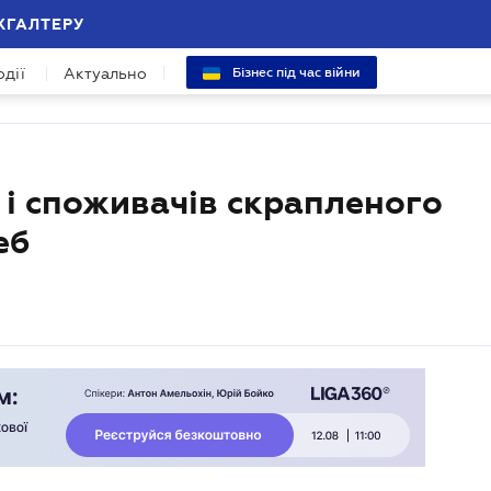
ХГАЛТЕРУ
одії
Актуально
Бізнес під час війни
 і споживачів скрапленого
еб