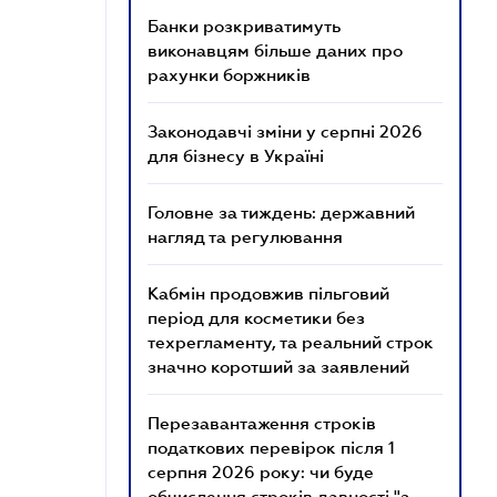
Банки розкриватимуть
виконавцям більше даних про
рахунки боржників
Законодавчі зміни у серпні 2026
для бізнесу в Україні
Головне за тиждень: державний
нагляд та регулювання
Кабмін продовжив пільговий
період для косметики без
техрегламенту, та реальний строк
значно коротший за заявлений
Перезавантаження строків
податкових перевірок після 1
серпня 2026 року: чи буде
обчислення строків давності "з