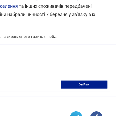
аселення
та інших споживачів передбачені
іни набрали чинності 7 березня у зв'язку з їх
До уваги постачальників і споживачів скрапленого газу для побутових потреб
увійти