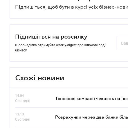
Підпишіться, щоб бути в курсі усіх бізнес-нови
Підпишіться на розсилку
Щопонеділка отримуйте weekly-digest про ключові події
бізнесу
Схожі новини
14.04
Тютюнові компанії чекають на но
Сьогодні
13.13
Розрахунки через два банки біль
Сьогодні