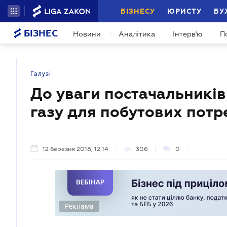
БІЗНЕСУ
ЮРИСТУ
БУ
БІЗНЕС
Новини
Аналітика
Інтерв'ю
П
Галузі
До уваги постачальників
газу для побутових потр
12 березня 2018, 12:14
306
0
Реклама