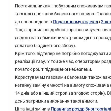
Постачальникам і побутовим споживачам газу
торгівлі і поставок блакитного палива. Голов
до нововведень в
Податковому кодексі
і
Зако
Так, з правил роздрібної торгівлі вилучені н
свідоцтва з обмеженим строком дії на провад
сплатою бюджетного збору).
Крім того, відтепер не потрібно погоджувати
реалізації газу. У той же час, операторам роз
початок робіт підвищеної небезпеки.
Користувачам газовими балонами також важл
негайну заміну ємності на вимогу споживача (у
14 днів або в інший строк за згодою сторін). 
день затримки виконання такої вимоги.
Ці та інші зміни в
Правилах роздрібної торгівл