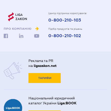
Центр підтримки користувачів
0-800-210-103
ПРО КОМПАНІЮ
Підбір продуктів та рішень
0-800-210-102
Реклама та PR
на
ligazakon.net
ТАРИФИ
Національний юридичний
каталог України
Liga:BOOK