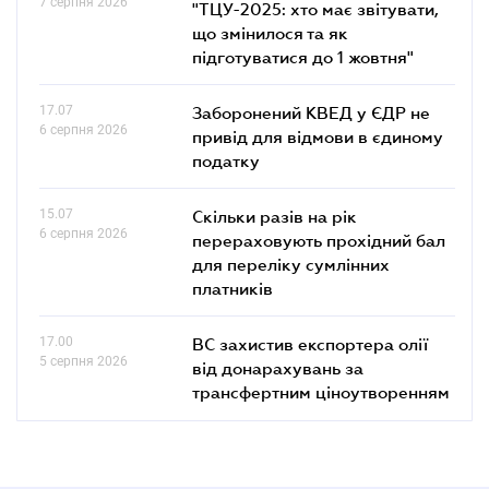
7 серпня 2026
"ТЦУ-2025: хто має звітувати,
що змінилося та як
підготуватися до 1 жовтня"
17.07
Заборонений КВЕД у ЄДР не
6 серпня 2026
привід для відмови в єдиному
податку
15.07
Скільки разів на рік
6 серпня 2026
перераховують прохідний бал
для переліку сумлінних
платників
17.00
ВС захистив експортера олії
5 серпня 2026
від донарахувань за
трансфертним ціноутворенням