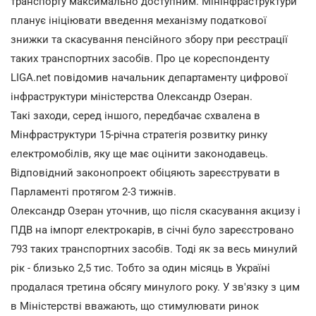
транспорту максимально доступним. Мінінфраструктури
планує ініціювати введення механізму податкової
знижки та скасування пенсійного збору при реєстрації
таких транспортних засобів. Про це кореспонденту
LIGA.net повідомив начальник департаменту цифрової
інфраструктури міністерства Олександр Озеран.
Такі заходи, серед іншого, передбачає схвалена в
Мінфраструктури 15-річна стратегія розвитку ринку
електромобілів, яку ще має оцінити законодавець.
Відповідний законопроект обіцяють зареєструвати в
Парламенті протягом 2-3 тижнів.
Олександр Озеран уточнив, що після скасування акцизу і
ПДВ на імпорт електрокарів, в січні було зареєстровано
793 таких транспортних засобів. Тоді як за весь минулий
рік - близько 2,5 тис. Тобто за один місяць в Україні
продалася третина обсягу минулого року. У зв'язку з цим
в Міністерстві вважають, що стимулювати ринок