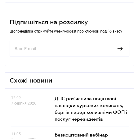
Підпишіться на розсилку
Щопонеділка отримуйте weekly-digest про ключові події бізнесу
Схожі новини
12.09
ДПС роз'яснила податкові
7 серпня 2026
наслідки курсових коливань,
боргів перед колишніми ФОП і
послуг нерезидентів
11.05
Безкоштовний вебінар