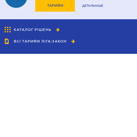
ТАРИФИ
ДЕТАЛЬНІШЕ
КАТАЛОГ РІШЕНЬ
ВСІ ТАРИФИ ЛІГА:ЗАКОН
Співробітництво
Агенти
Дилери
Політика конфіденційності
Умови використання сайту
Реклама
Блог
Новини компанії
Керівництва