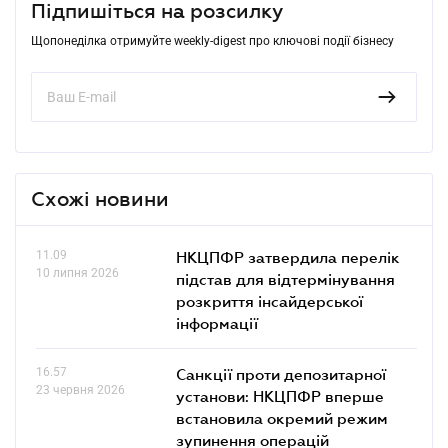
Підпишіться на розсилку
Щопонеділка отримуйте weekly-digest про ключові події бізнесу
Схожі новини
11.09
НКЦПФР затвердила перелік
10 липня 2026
підстав для відтермінування
розкриття інсайдерської
інформації
16.57
Санкції проти депозитарної
23 червня 2026
установи: НКЦПФР вперше
встановила окремий режим
зупинення операцій