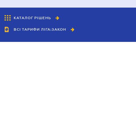
КАТАЛОГ РІШЕНЬ
ВСІ ТАРИФИ ЛІГА:ЗАКОН
Співробітництво
Агенти
Дилери
Політика конфіденційності
Умови використання сайту
Реклама
Блог
Новини компанії
Керівництва
Каталоги компаній