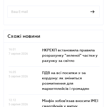
Схожі новини
16.01
НКРЕКП встановила правила
7 серпня 2026
розрахунку "зеленої" частки у
рахунку за світло
16.05
ПДВ на всі посилки з-за
5 серпня 2026
кордону: як зміниться
розмитнення для
маркетплейсів і громадян
12.12
Мінфін зобов'язав вносити IMEI
5 серпня 2026
смартфонів у митну