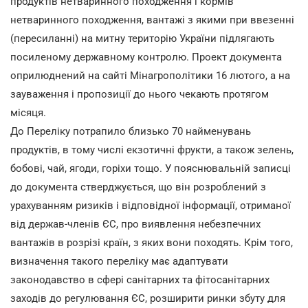
продуктів нетваринного походження і кормів
нетваринного походження, вантажі з якими при ввезенні
(пересиланні) на митну територію України підлягають
посиленому державному контролю. Проект документа
оприлюднений на сайті Мінагрополітики 16 лютого, а на
зауваження і пропозиції до нього чекають протягом
місяця.
До Переліку потрапило близько 70 найменувань
продуктів, в тому числі екзотичні фрукти, а також зелень,
бобові, чай, ягоди, горіхи тощо. У пояснювальній записці
до документа стверджується, що він розроблений з
урахуванням ризиків і відповідної інформації, отриманої
від держав-членів ЄС, про виявлення небезпечних
вантажів в розрізі країн, з яких вони походять. Крім того,
визначення такого переліку має адаптувати
законодавство в сфері санітарних та фітосанітарних
заходів до регулювання ЄС, розширити ринки збуту для