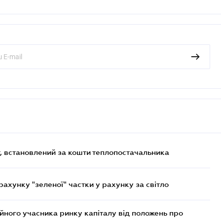
, встановлений за кошти теплопостачальника
хунку "зеленої" частки у рахунку за світло
ійного учасника ринку капіталу від положень про