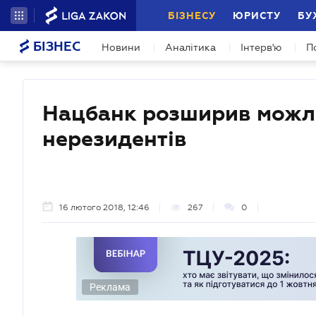
БІЗНЕСУ
ЮРИСТУ
БУ
БІЗНЕС
Новини
Аналітика
Інтерв'ю
П
Нацбанк розширив можли
нерезидентів
16 лютого 2018, 12:46
267
0
Реклама