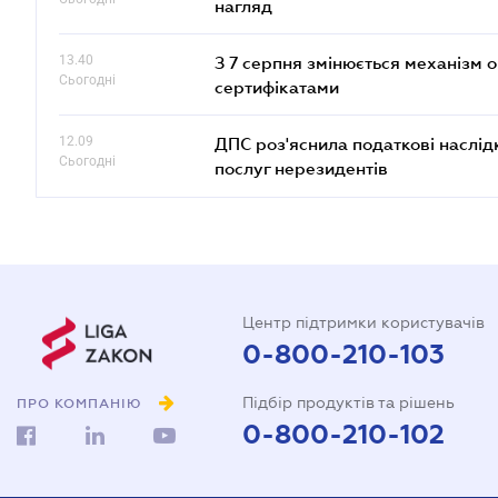
нагляд
13.40
З 7 серпня змінюється механізм 
Сьогодні
сертифікатами
12.09
ДПС роз'яснила податкові наслід
Сьогодні
послуг нерезидентів
Центр підтримки користувачів
0-800-210-103
Підбір продуктів та рішень
ПРО КОМПАНІЮ
0-800-210-102