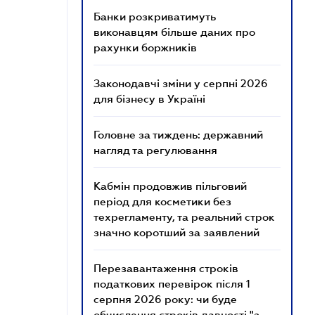
Банки розкриватимуть
виконавцям більше даних про
рахунки боржників
Законодавчі зміни у серпні 2026
для бізнесу в Україні
Головне за тиждень: державний
нагляд та регулювання
Кабмін продовжив пільговий
період для косметики без
техрегламенту, та реальний строк
значно коротший за заявлений
Перезавантаження строків
податкових перевірок після 1
серпня 2026 року: чи буде
обчислення строків давності "з