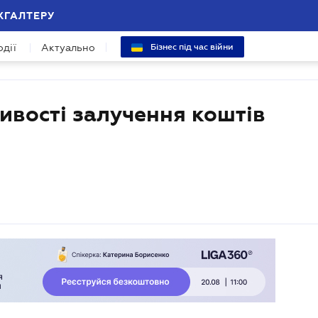
ХГАЛТЕРУ
одії
Актуально
Бізнес під час війни
вості залучення коштів