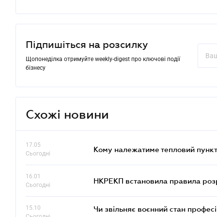
Підпишіться на розсилку
Щопонеділка отримуйте weekly-digest про ключові події
бізнесу
Схожі новини
17.05
Кому належатиме тепловий пункт
Сьогодні
16.01
НКРЕКП встановила правила розра
Сьогодні
15.10
Чи звільняє воєнний стан профес
Сьогодні