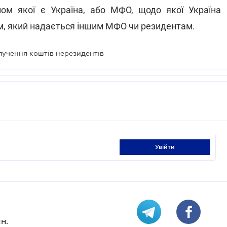
м якої є Україна, або МФО, щодо якої Україна
м, який надається іншим МФО чи резидентам.
учення коштів нерезидентів
увійти
н.