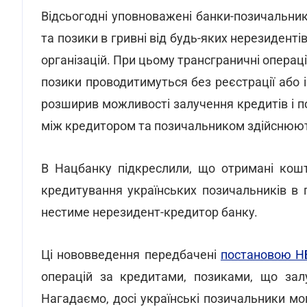
Відсьогодні уповноважені банки-позичальник
та позики в гривні від будь-яких нерезиденті
організацій. При цьому трансграничні опера
позики проводитимуться без реєстрації або і
розширив можливості залучення кредитів і п
між кредитором та позичальником здійснюют
В Нацбанку підкреслили, що отримані кошт
кредитування українських позичальників в 
нестиме нерезидент-кредитор банку.
Ці нововведення передбачені
постановою НБ
операцій за кредитами, позиками, що зал
Нагадаємо, досі українські позичальники мо