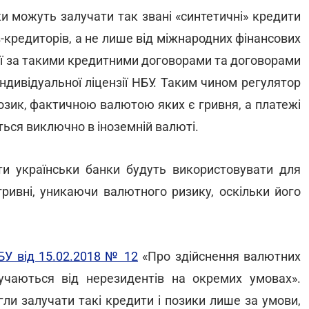
и можуть залучати так звані «синтетичні» кредити
в-кредиторів, а не лише від міжнародних фінансових
ції за такими кредитними договорами та договорами
ндивідуальної ліцензії НБУ. Таким чином регулятор
озик, фактичною валютою яких є гривня, а платежі
ься виключно в іноземній валюті.
и українськи банки будуть використовувати для
гривні, уникаючи валютного ризику, оскільки його
У від 15.02.2018 № 12
«Про здійснення валютних
учаються від нерезидентів на окремих умовах».
гли залучати такі кредити і позики лише за умови,