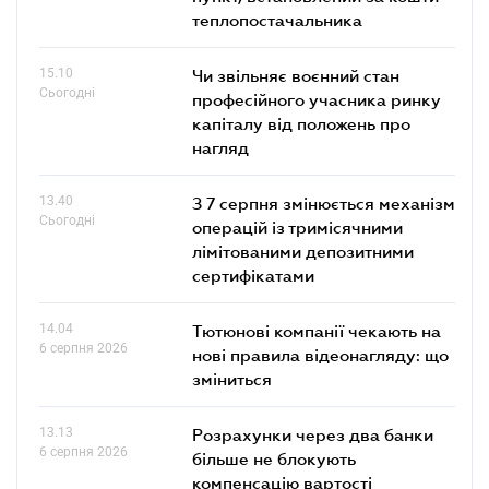
теплопостачальника
15.10
Чи звільняє воєнний стан
Сьогодні
професійного учасника ринку
капіталу від положень про
нагляд
13.40
З 7 серпня змінюється механізм
Сьогодні
операцій із тримісячними
лімітованими депозитними
сертифікатами
14.04
Тютюнові компанії чекають на
6 серпня 2026
нові правила відеонагляду: що
зміниться
13.13
Розрахунки через два банки
6 серпня 2026
більше не блокують
компенсацію вартості