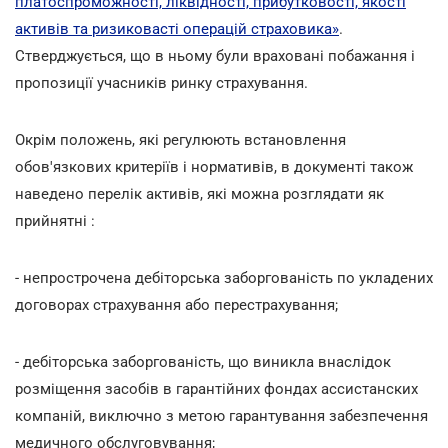
платоспроможності, ліквідності, прибутковості, якості
активів та ризиковасті операцій страховика»
.
Стверджується, що в ньому були враховані побажання і
пропозиції учасників ринку страхування.
Окрім положень, які регулюють встановлення
обов'язкових критеріїв і нормативів, в документі також
наведено перелік активів, які можна розглядати як
прийнятні :
- непрострочена дебіторська заборгованість по укладених
договорах страхування або перестрахування;
- дебіторська заборгованість, що виникла внаслідок
розміщення засобів в гарантійних фондах ассистанских
компаній, виключно з метою гарантування забезпечення
медичного обслуговування;