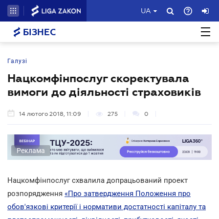
UA
БІЗНЕС
Галузі
Нацкомфінпослуг скоректувала
вимоги до діяльності страховиків
14 лютого 2018, 11:09
275
0
Реклама
Нацкомфінпослуг схвалила допрацьований проект
розпорядження
«Про затвердження Положення про
обов'язкові критерії і нормативи достатності капіталу та