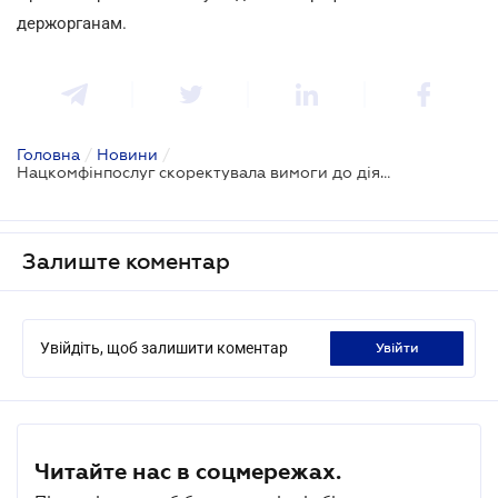
держорганам.
Головна
/
Новини
/
Нацкомфінпослуг скоректувала вимоги до діяльності страховиків
Залиште коментар
Увійдіть, щоб залишити коментар
увійти
Читайте нас в соцмережах.