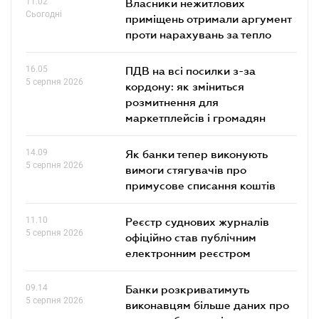
11.02
Власники нежитлових
Сьогодні
приміщень отримали аргумент
проти нарахувань за тепло
16.05
ПДВ на всі посилки з-за
5 серпня 2026
кордону: як зміниться
розмитнення для
маркетплейсів і громадян
14.09
Як банки тепер виконують
5 серпня 2026
вимоги стягувачів про
примусове списання коштів
11.10
Реєстр суднових журналів
5 серпня 2026
офіційно став публічним
електронним реєстром
09.14
Банки розкриватимуть
5 серпня 2026
виконавцям більше даних про