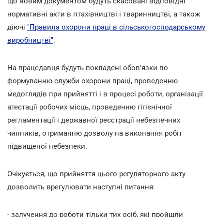
що новим документом будуть скасовані відповідні
нормативні акти в птахівництві і тваринництві, а також
діючі
"Правила охорони праці в сільськогосподарському
виробництві"
.
На працедавця будуть покладені обов'язки по
формуванню служби охорони праці, проведенню
медоглядів при прийнятті і в процесі роботи, організації
атестації робочих місць, проведенню гігієнічної
регламентації і державної реєстрації небезпечних
чинників, отриманню дозволу на виконання робіт
підвищеної небезпеки.
Очікується, що прийняття цього регуляторного акту
дозволить врегулювати наступні питання:
- залучення до роботи тільки тих осіб, які пройшли