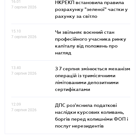
16.01
НКРЕКП встановила правила
7 серпня 2026
розрахунку "зеленої" частки у
рахунку за світло
15.10
Чи звільняє воєнний стан
7 серпня 2026
професійного учасника ринку
капіталу від положень про
нагляд
13.40
З 7 серпня змінюється механізм
7 серпня 2026
операцій із тримісячними
лімітованими депозитними
сертифікатами
12.09
ДПС роз'яснила податкові
7 серпня 2026
наслідки курсових коливань,
боргів перед колишніми ФОП і
послуг нерезидентів