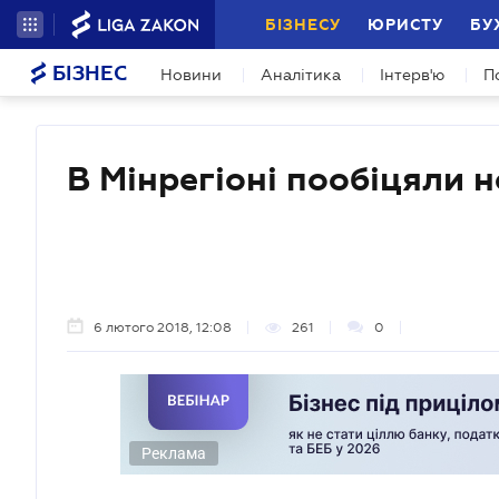
БІЗНЕСУ
ЮРИСТУ
БУ
БІЗНЕС
Новини
Аналітика
Інтерв'ю
П
В Мінрегіоні пообіцяли 
6 лютого 2018, 12:08
261
0
Реклама