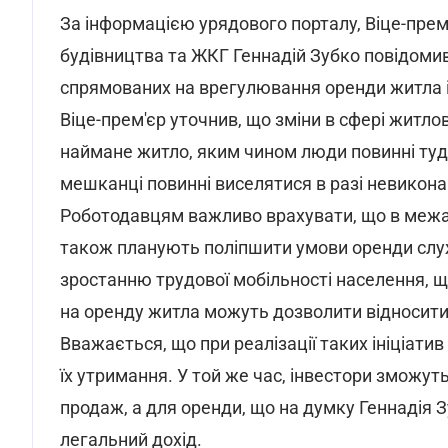
За інформацією урядового порталу, Віце-прем'є
будівництва та ЖКГ Геннадій Зубко повідомив
спрямованих на врегулювання оренди житла і 
Віце-прем'єр уточнив, що зміни в сфері житло
наймане житло, яким чином люди повинні туд
мешканці повинні виселятися в разі невикона
Роботодавцям важливо врахувати, що в межах
також планують поліпшити умови оренди служ
зростанню трудової мобільності населення, щ
на оренду житла можуть дозволити відносити
Вважається, що при реалізації таких ініціат
їх утримання. У той же час, інвестори зможут
продаж, а для оренди, що на думку Геннадія 
легальний дохід.