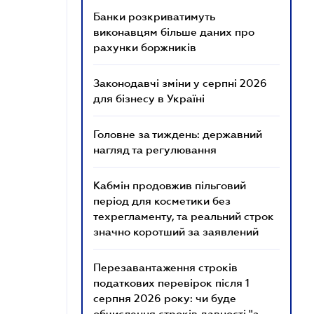
Банки розкриватимуть
виконавцям більше даних про
рахунки боржників
Законодавчі зміни у серпні 2026
для бізнесу в Україні
Головне за тиждень: державний
нагляд та регулювання
Кабмін продовжив пільговий
період для косметики без
техрегламенту, та реальний строк
значно коротший за заявлений
Перезавантаження строків
податкових перевірок після 1
серпня 2026 року: чи буде
обчислення строків давності "з