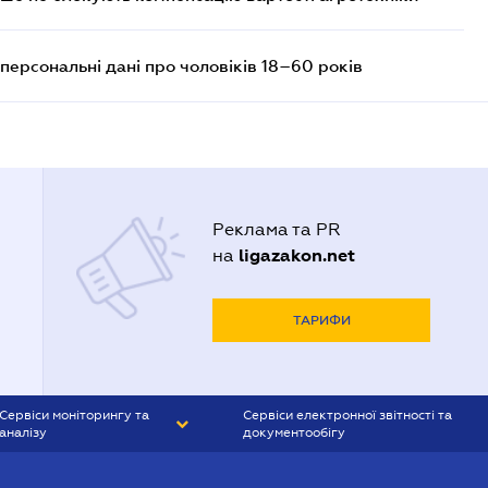
персональні дані про чоловіків 18–60 років
Реклама та PR
ligazakon.net
на
ТАРИФИ
Сервіси моніторингу та
Сервіси електронної звітності та
аналізу
документообігу
CONTR AGENT
Liga:REPORT