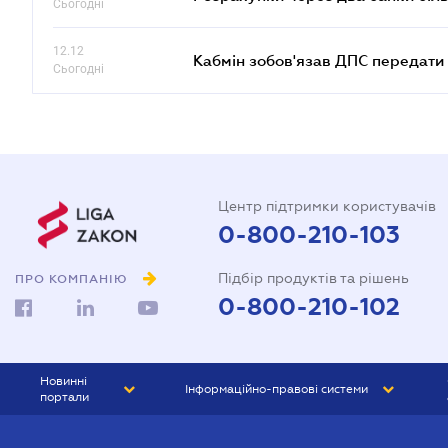
Сьогодні
12.12
Кабмін зобов'язав ДПС передати 
Сьогодні
Центр підтримки користувачів
0-800-210-103
Підбір продуктів та рішень
ПРО КОМПАНІЮ
0-800-210-102
Новинні
Інформаційно-правові системи
портали
ЮРЛІГА
Право України