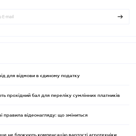
ід для відмови в єдиному податку
ють прохідний бал для переліку сумлінних платників
ві правила відеонагляду: що зміниться
ше не блокують компенсацію вартості агротехніки