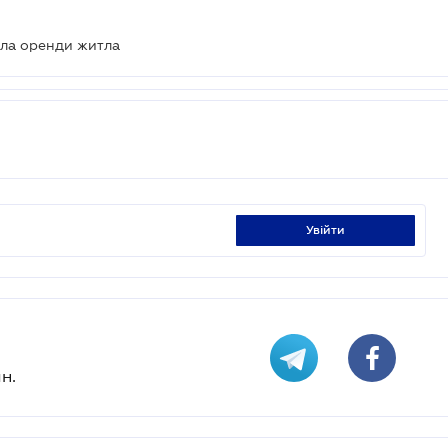
ила оренди житла
увійти
н.