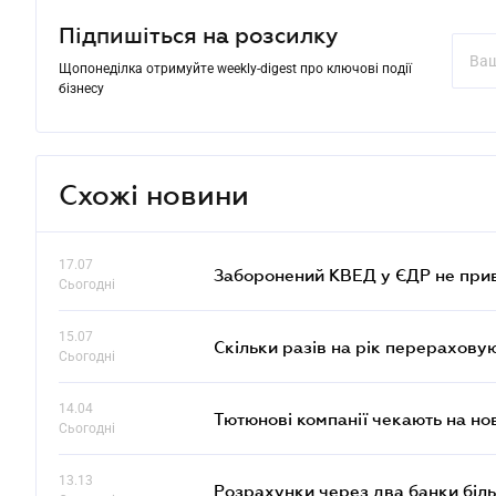
Підпишіться на розсилку
Щопонеділка отримуйте weekly-digest про ключові події
бізнесу
Схожі новини
17.07
Заборонений КВЕД у ЄДР не прив
Сьогодні
15.07
Скільки разів на рік перерахову
Сьогодні
14.04
Тютюнові компанії чекають на но
Сьогодні
13.13
Розрахунки через два банки біль