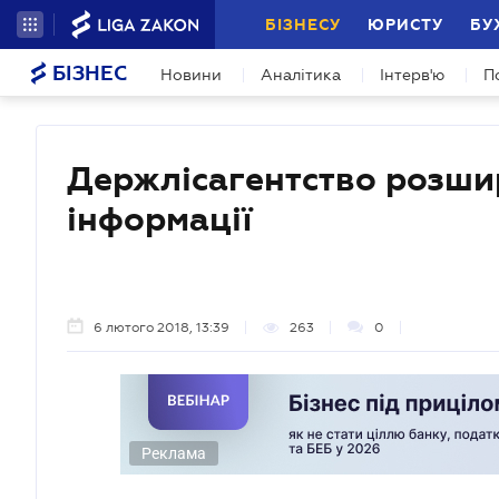
БІЗНЕСУ
ЮРИСТУ
БУ
БІЗНЕС
Новини
Аналітика
Інтерв'ю
П
Держлісагентство розшир
інформації
6 лютого 2018, 13:39
263
0
Реклама