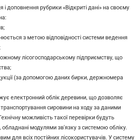
і доповнення рубрики «Відкриті дані» на своєму
на:
в;
ійснюється з метою відповідності системи ведення
;
кожному лісогосподарському підприємству, що
тва;
дукції (за допомогою даних бирки, держномера
жує електронний облік деревини, що дозволяє
і транспортування сировини на ходу за даними
ехнічну можливість такої перевірки будуть
, обладнані модулями зв'язку з системою обліку.
вим для всіх постійних лісокористувачів. У систему