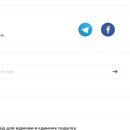
н.
ід для відмови в єдиному податку