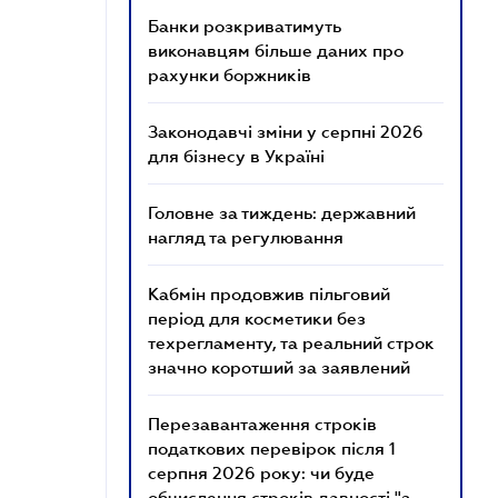
Банки розкриватимуть
виконавцям більше даних про
рахунки боржників
Законодавчі зміни у серпні 2026
для бізнесу в Україні
Головне за тиждень: державний
нагляд та регулювання
Кабмін продовжив пільговий
період для косметики без
техрегламенту, та реальний строк
значно коротший за заявлений
Перезавантаження строків
податкових перевірок після 1
серпня 2026 року: чи буде
обчислення строків давності "з