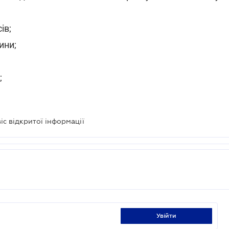
ів;
ини;
;
с відкритої інформації
увійти