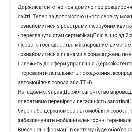
Держлісагентство повідомило про розширення 
сайті. Тепер за допомогою цього сервісу мож
- ознайомитися з реєстрами лісорубних квиткі
- переглянути стан сертифікації лісів, що зд
лісового господарства міжнародним вимогам
- ознайомитися з планами лісонасаджень по 
належить до сфери управління Держлісагентс
- перевірити легальність походження лісопро
автомобіля-лісовоза або ТТН).
Нагадаємо, зараз Держлісагентство впровад
оперативно перевіряти легальність заготівлі 
бирок або держномера автомобіля-лісовоза. Т
забезпечувати мобільні електронні термінали
Внесення інформації в систему буде обов'язко