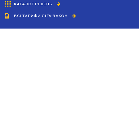
КАТАЛОГ РІШЕНЬ
ВСІ ТАРИФИ ЛІГА:ЗАКОН
Співробітництво
Агенти
Дилери
Політика конфіденційності
Умови використання сайту
Реклама
Блог
Новини компанії
Керівництва
Каталоги компаній
Теми в центрі уваги