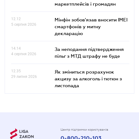
маркетплейсів і громадян
12.12
Мінфін зобов'язав вносити IMEI
5 серпня 2026
смартфонів у митну
декларацію
14.14
За неподання підтвердження
4 серпня 2026
пільг з МТД штрафу не буде
12.35
Як зміниться розрахунок
29 липня 2026
акцизу за алкоголь і тютюн з
листопада
Центр підтримки користувачів
0-800-210-103