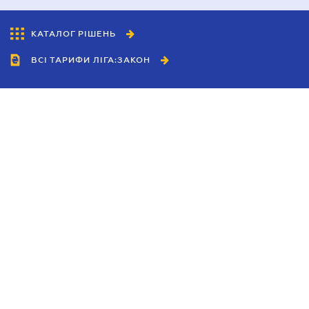
КАТАЛОГ РІШЕНЬ
ВСІ ТАРИФИ ЛІГА:ЗАКОН
Співробітництво
Агенти
Дилери
Політика конфіденційності
Умови використання сайту
Реклама
Блог
Новини компанії
Керівництва
Каталоги компаній