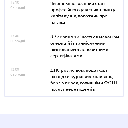
15.10
Чи звільняє воєнний стан
Сьогодні
професійного учасника ринку
капіталу від положень про
нагляд
13.40
З 7 серпня змінюється механізм
Сьогодні
операцій із тримісячними
лімітованими депозитними
сертифікатами
12.09
ДПС роз'яснила податкові
Сьогодні
наслідки курсових коливань,
боргів перед колишніми ФОП і
послуг нерезидентів