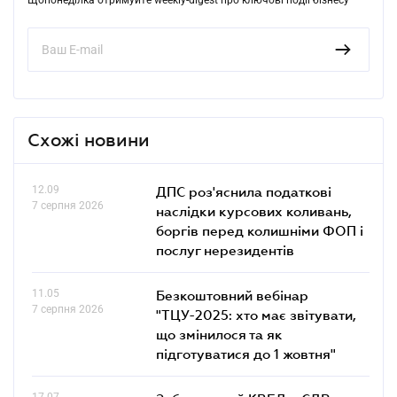
Схожі новини
12.09
ДПС роз'яснила податкові
7 серпня 2026
наслідки курсових коливань,
боргів перед колишніми ФОП і
послуг нерезидентів
11.05
Безкоштовний вебінар
7 серпня 2026
"ТЦУ-2025: хто має звітувати,
що змінилося та як
підготуватися до 1 жовтня"
17.07