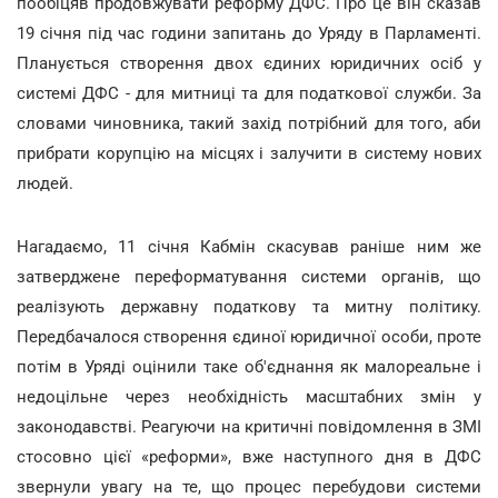
пообіцяв продовжувати реформу ДФС. Про це він сказав
19 січня під час години запитань до Уряду в Парламенті.
Планується створення двох єдиних юридичних осіб у
системі ДФС - для митниці та для податкової служби. За
словами чиновника, такий захід потрібний для того, аби
прибрати корупцію на місцях і залучити в систему нових
людей.
Нагадаємо, 11 січня Кабмін скасував раніше ним же
затверджене переформатування системи органів, що
реалізують державну податкову та митну політику.
Передбачалося створення єдиної юридичної особи, проте
потім в Уряді оцінили таке об'єднання як малореальне і
недоцільне через необхідність масштабних змін у
законодавстві. Реагуючи на критичні повідомлення в ЗМІ
стосовно цієї «реформи», вже наступного дня в ДФС
звернули увагу на те, що процес перебудови системи