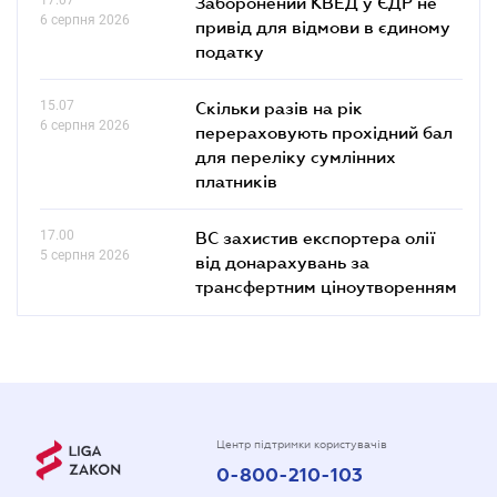
Заборонений КВЕД у ЄДР не
6 серпня 2026
привід для відмови в єдиному
податку
15.07
Скільки разів на рік
6 серпня 2026
перераховують прохідний бал
для переліку сумлінних
платників
17.00
ВС захистив експортера олії
5 серпня 2026
від донарахувань за
трансфертним ціноутворенням
Центр підтримки користувачів
0-800-210-103