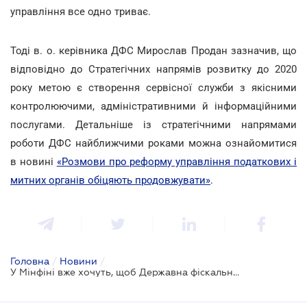
управління все одно триває.
Тоді в. о. керівника ДФС Мирослав Продан зазначив, що
відповідно до Стратегічних напрямів розвитку до 2020
року метою є створення сервісної служби з якісними
контролюючими, адміністративними й інформаційними
послугами. Детальніше із стратегічними напрямами
роботи ДФС найближчими роками можна ознайомитися
в новині
«Розмови про реформу управління податкових і
митних органів обіцяють продовжувати»
.
Головна
/
Новини
/
У Мінфіні вже хочуть, щоб Державна фіскальна служба складалася з двох юросіб