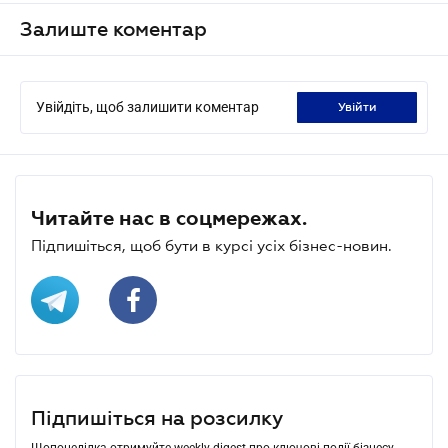
Залиште коментар
Увійдіть, щоб залишити коментар
увійти
Читайте нас в соцмережах.
Підпишіться, щоб бути в курсі усіх бізнес-новин.
Підпишіться на розсилку
Щопонеділка отримуйте weekly-digest про ключові події бізнесу