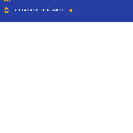
ВСІ ТАРИФИ ЛІГА:ЗАКОН
Співробітництво
Агенти
Дилери
Політика конфіденційності
Умови використання сайту
Реклама
Блог
Новини компанії
Керівництва
Каталоги компаній
Теми в центрі уваги
Підтримка та контакти