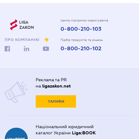
Центр підтримки користувачів
0-800-210-103
ПРО КОМПАНІЮ
Підбір продуктів та рішень
0-800-210-102
Реклама та PR
на
ligazakon.net
ТАРИФИ
Національний юридичний
каталог України
Liga:BOOK