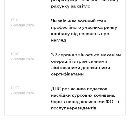
рахунку за світло
15.10
Чи звільняє воєнний стан
7 серпня 2026
професійного учасника ринку
капіталу від положень про
нагляд
13.40
З 7 серпня змінюється механізм
7 серпня 2026
операцій із тримісячними
лімітованими депозитними
сертифікатами
12.09
ДПС роз'яснила податкові
7 серпня 2026
наслідки курсових коливань,
боргів перед колишніми ФОП і
послуг нерезидентів