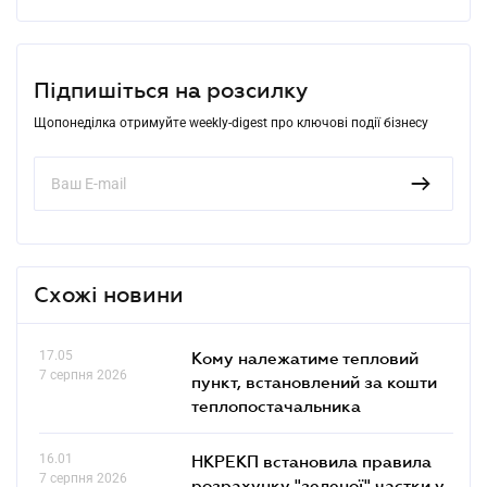
Підпишіться на розсилку
Щопонеділка отримуйте weekly-digest про ключові події бізнесу
Схожі новини
17.05
Кому належатиме тепловий
7 серпня 2026
пункт, встановлений за кошти
теплопостачальника
16.01
НКРЕКП встановила правила
7 серпня 2026
розрахунку "зеленої" частки у