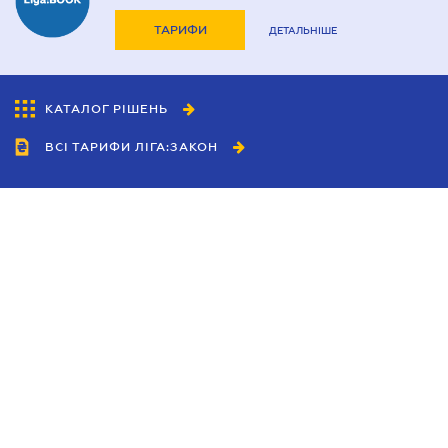
ТАРИФИ
ДЕТАЛЬНІШЕ
КАТАЛОГ РІШЕНЬ
ВСІ ТАРИФИ ЛІГА:ЗАКОН
Співробітництво
Агенти
Дилери
Політика конфіденційності
Умови використання сайту
Реклама
Блог
Новини компанії