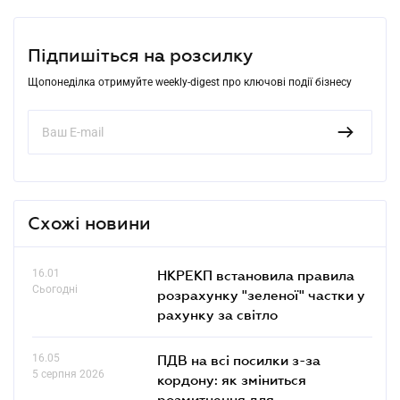
Підпишіться на розсилку
Щопонеділка отримуйте weekly-digest про ключові події бізнесу
Схожі новини
16.01
НКРЕКП встановила правила
Сьогодні
розрахунку "зеленої" частки у
рахунку за світло
16.05
ПДВ на всі посилки з-за
5 серпня 2026
кордону: як зміниться
розмитнення для