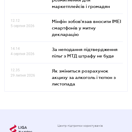
маркетплейсів і громадян
12.12
Мінфін зобов'язав вносити IMEI
5 серпня 2026
смартфонів у митну
декларацію
14.14
За неподання підтвердження
4 серпня 2026
пільг з МТД штрафу не буде
12.35
Як зміниться розрахунок
29 липня 2026
акцизу за алкоголь і тютюн з
листопада
Центр підтримки користувачів