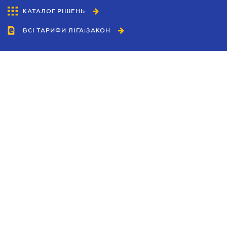
КАТАЛОГ РІШЕНЬ
ВСІ ТАРИФИ ЛІГА:ЗАКОН
Співробітництво
Агенти
Дилери
Політика конфіденційності
Умови використання сайту
Реклама
Блог
Новини компанії
Керівництва
Каталоги компаній
Теми в центрі уваги