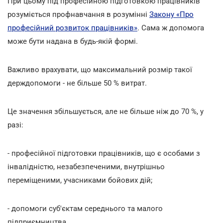
При цьому під професійною підготовкою працівників
розуміється профнавчання в розумінні
Закону «Про
професійний розвиток працівників»
. Сама ж допомога
може бути надана в будь-якій формі.
Важливо врахувати, що максимальний розмір такої
держдопомоги - не більше 50 % витрат.
Це значення збільшується, але не більше ніж до 70 %, у
разі:
- професійної підготовки працівників, що є особами з
інвалідністю, незабезпеченими, внутрішньо
переміщеними, учасниками бойових дій;
- допомоги суб'єктам середнього та малого
підприємництва.