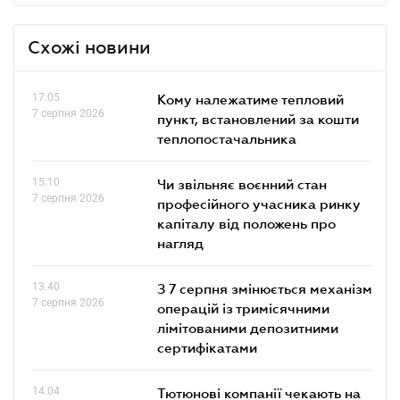
Схожі новини
17.05
Кому належатиме тепловий
7 серпня 2026
пункт, встановлений за кошти
теплопостачальника
15.10
Чи звільняє воєнний стан
7 серпня 2026
професійного учасника ринку
капіталу від положень про
нагляд
13.40
З 7 серпня змінюється механізм
7 серпня 2026
операцій із тримісячними
лімітованими депозитними
сертифікатами
14.04
Тютюнові компанії чекають на