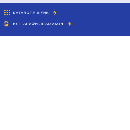
КАТАЛОГ РІШЕНЬ
ВСІ ТАРИФИ ЛІГА:ЗАКОН
Співробітництво
Агенти
Дилери
Політика конфіденційності
Умови використання сайту
Реклама
Блог
Новини компанії
Керівництва
Каталоги компаній