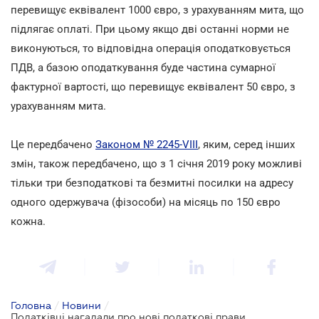
перевищує еквівалент 1000 євро, з урахуванням мита, що
підлягає оплаті. При цьому якщо дві останні норми не
виконуються, то відповідна операція оподатковується
ПДВ, а базою оподаткування буде частина сумарної
фактурної вартості, що перевищує еквівалент 50 євро, з
урахуванням мита.
Це передбачено
Законом № 2245-VIII
, яким, серед інших
змін, також передбачено, що з 1 січня 2019 року можливі
тільки три безподаткові та безмитні посилки на адресу
одного одержувача (фізособи) на місяць по 150 євро
кожна.
Головна
/
Новини
/
Податківці нагадали про нові податкові правила ввезення товарів