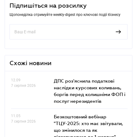
Підпишіться на розсилку
Щопонеділка отримуйте weekly-digest про ключові події бізнесу
Схожі новини
12.09
ДПС роз'яснила податкові
7 серпня 2026
наслідки курсових коливань,
боргів перед колишніми ФОП і
послуг нерезидентів
11.05
Безкоштовний вебінар
7 серпня 2026
"ТЦУ-2025: хто має звітувати,
що змінилося та як
підготуватися до 1 жовтня"