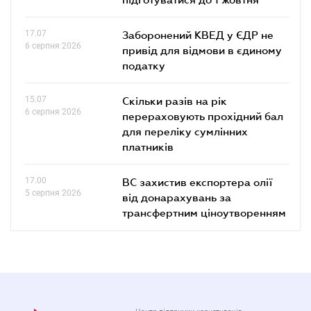
17.07
Заборонений КВЕД у ЄДР не
6 серпня 2026
привід для відмови в єдиному
податку
15.07
Скільки разів на рік
6 серпня 2026
перераховують прохідний бал
для переліку сумлінних
платників
17.00
ВС захистив експортера олії
5 серпня 2026
від донарахувань за
трансфертним ціноутворенням