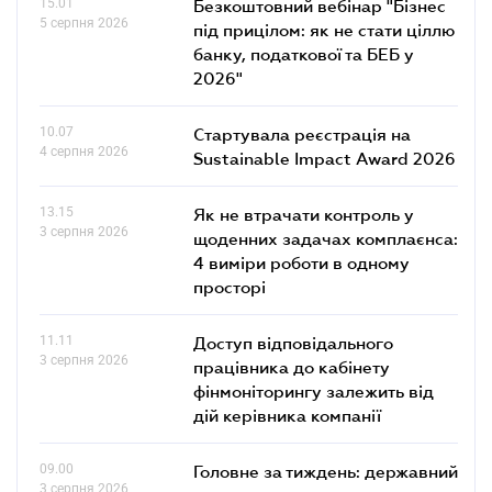
15.01
Безкоштовний вебінар "Бізнес
5 серпня 2026
під прицілом: як не стати ціллю
банку, податкової та БЕБ у
2026"
10.07
Стартувала реєстрація на
4 серпня 2026
Sustainable Impact Award 2026
13.15
Як не втрачати контроль у
3 серпня 2026
щоденних задачах комплаєнса:
4 виміри роботи в одному
просторі
11.11
Доступ відповідального
3 серпня 2026
працівника до кабінету
фінмоніторингу залежить від
дій керівника компанії
09.00
Головне за тиждень: державний
3 серпня 2026