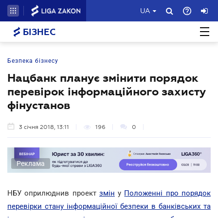
UA
БІЗНЕС
Безпека бізнесу
Нацбанк планує змінити порядок
перевірок інформаційного захисту
фінустанов
3 січня 2018, 13:11
196
0
Реклама
НБУ оприлюднив проект
змін
у
Положенні про порядок
перевірки стану інформаційної безпеки в банківських та