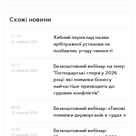
Схожі новини
17.14
Хибний переклад назви
26 червня 2026
арбітражної установи не
позбавляє угоду чинності
10.17
Безкоштовний вебінар на тему:
23 червня 2026
"Господарські спори у 2026
році: які помилки бізнесу
найчастіше призводять до
судових конфліктів"
09.40
Безкоштовний вебінар: «Типові
18 червня 2026
помилки держорганів в судах »
11.57
Безкоштовний вебінар:
17 червня 2026