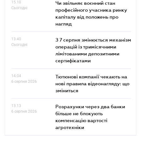
15.10
Чи звільняє воєнний стан
Сьогодні
професійного учасника ринку
капіталу від положень про
нагляд
13.40
З 7 серпня змінюється механізм
Сьогодні
операцій із тримісячними
лімітованими депозитними
сертифікатами
14.04
Тютюнові компанії чекають на
6 серпня 2026
нові правила відеонагляду: що
зміниться
13.13
Розрахунки через два банки
6 серпня 2026
більше не блокують
компенсацію вартості
агротехніки