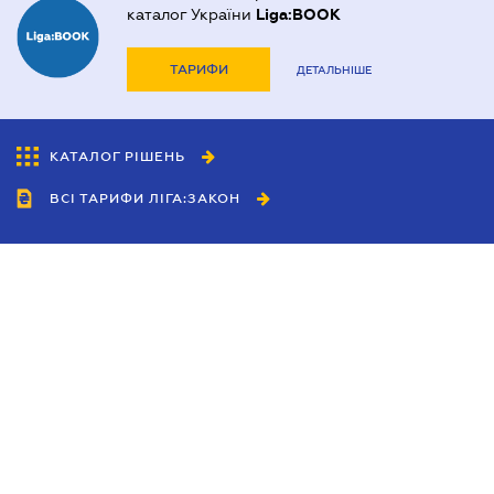
каталог України
Liga:BOOK
ТАРИФИ
ДЕТАЛЬНІШЕ
КАТАЛОГ РІШЕНЬ
ВСІ ТАРИФИ ЛІГА:ЗАКОН
Співробітництво
Агенти
Дилери
Політика конфіденційності
Умови використання сайту
Реклама
Блог