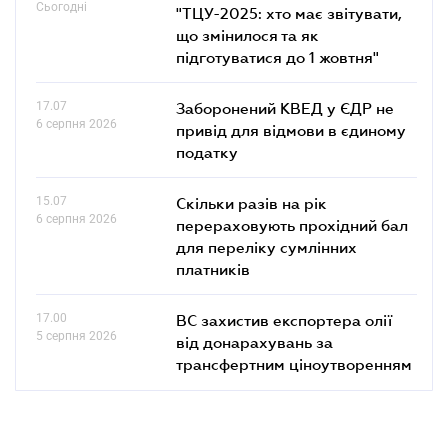
Сьогодні
"ТЦУ-2025: хто має звітувати,
що змінилося та як
підготуватися до 1 жовтня"
17.07
Заборонений КВЕД у ЄДР не
6 серпня 2026
привід для відмови в єдиному
податку
15.07
Скільки разів на рік
6 серпня 2026
перераховують прохідний бал
для переліку сумлінних
платників
17.00
ВС захистив експортера олії
5 серпня 2026
від донарахувань за
трансфертним ціноутворенням