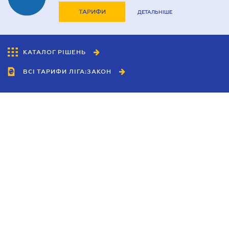
ТАРИФИ
ДЕТАЛЬНІШЕ
КАТАЛОГ РІШЕНЬ
ВСІ ТАРИФИ ЛІГА:ЗАКОН
Співробітництво
Агенти
Дилери
Політика конфіденційності
Умови використання сайту
Реклама
Блог
Новини компанії