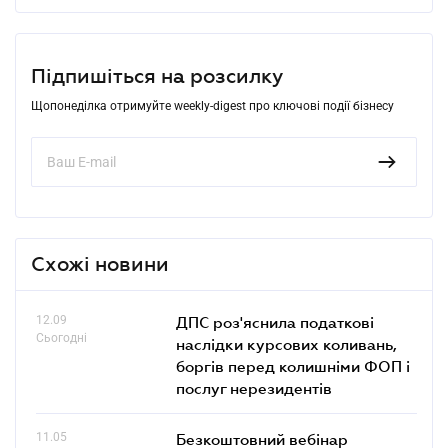
Підпишіться на розсилку
Щопонеділка отримуйте weekly-digest про ключові події бізнесу
Схожі новини
12.09
ДПС роз'яснила податкові
Сьогодні
наслідки курсових коливань,
боргів перед колишніми ФОП і
послуг нерезидентів
11.05
Безкоштовний вебінар