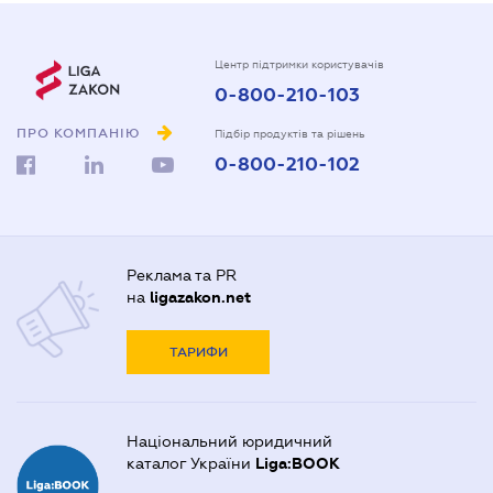
Центр підтримки користувачів
0-800-210-103
ПРО КОМПАНІЮ
Підбір продуктів та рішень
0-800-210-102
Реклама та PR
на
ligazakon.net
ТАРИФИ
Національний юридичний
каталог України
Liga:BOOK