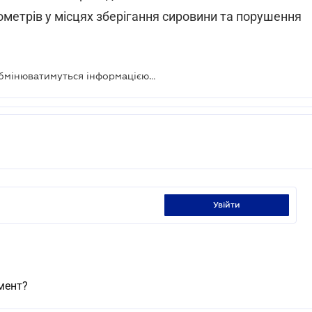
ометрів у місцях зберігання сировини та порушення
Держпродспоживслужба та МОЗ обмінюватимуться інформацією в межах контрольних заходів
увійти
амент?