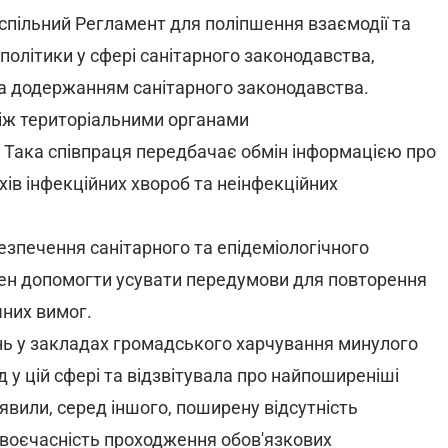
ільний Регламент для поліпшення взаємодії та
 політики у сфері санітарного законодавства,
а додержанням санітарного законодавства.
іж територіальними органами
Така співпраця передбачає обмін інформацією про
хів інфекційних хвороб та неінфекційних
зпечення санітарного та епідеміологічного
инен допомогти усувати передумови для повторення
чних вимог.
нь у закладах громадського харчування минулого
у цій сфері та відзвітувала про найпоширеніші
вили, серед іншого, поширену відсутність
своєчасність проходження обов'язкових