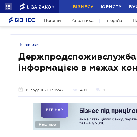
БІЗНЕСУ
ЮРИСТУ
БУ
БІЗНЕС
Новини
Аналітика
Інтерв'ю
П
Перевірки
Держпродспоживслужба 
інформацією в межах ко
19 грудня 2017, 15:47
401
1
Реклама