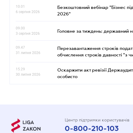
10.01
Безкоштовний вебінар "Бізнес під
6 серпня 2026
2026"
09.00
Головне за тиждень: державний 
3 серпня 2026
09.47
Перезавантаження строків податк
31 липня 2026
обчислення строків давності "з ч
15.29
Оскаржити акт ревізії Держаудит
30 липня 2026
особисто
Центр підтримки користувачів
0-800-210-103