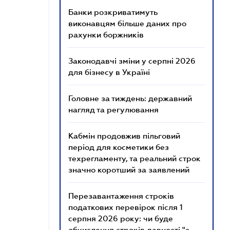
Банки розкриватимуть
виконавцям більше даних про
рахунки боржників
Законодавчі зміни у серпні 2026
для бізнесу в Україні
Головне за тиждень: державний
нагляд та регулювання
Кабмін продовжив пільговий
період для косметики без
техрегламенту, та реальний строк
значно коротший за заявлений
Перезавантаження строків
податкових перевірок після 1
серпня 2026 року: чи буде
обчислення строків давності "з