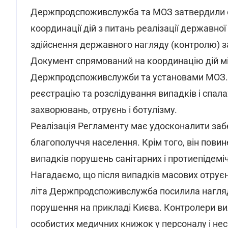
Держпродспоживслужба та МОЗ затвердили сп
координації дій з питань реалізації державної
здійснення державного нагляду (контролю) з
Документ спрямований на координацію дій м
Держпродспоживслужби та установами МОЗ. 
реєстрацію та розслідування випадків і спала
захворювань, отруєнь і ботулізму.
Реалізація Регламенту має удосконалити забе
благополуччя населення. Крім того, він пов
випадків порушень санітарних і протиепідемі
Нагадаємо, що після випадків масових отрує
літа Держпродспоживслужба посилила нагляд 
порушення на прикладі Києва. Контролери вия
особистих медичних книжок у персоналу і не