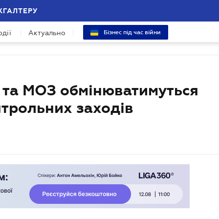
ХГАЛТЕРУ
одії
Актуально
Бізнес під час війни
та МОЗ обмінюватимуться
нтрольних заходів