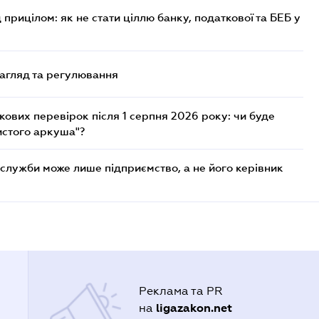
 прицілом: як не стати ціллю банку, податкової та БЕБ у
нагляд та регулювання
ових перевірок після 1 серпня 2026 року: чи буде
истого аркуша"?
служби може лише підприємство, а не його керівник
Реклама та PR
ligazakon.net
на