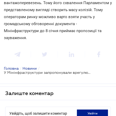
вантажоперевезень. Тому його схвалення Парламентом у
представленому вигляді створить масу колізій. Тому
операторам ринку можливо варто взяти участь у
громадському обговоренні документа -
Мінінфраструктури до 8 січня приймає пропозиції та
зауваження.
Головна
/
Новини
/
У Мінінфраструктури запропонували врегулювати трансфери вантажів двома і більше видами транспорту
Залиште коментар
Увійдіть, щоб залишити коментар
увійти