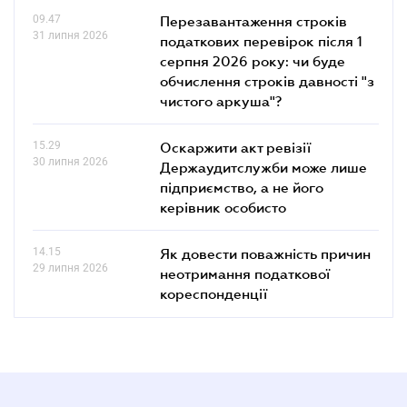
09.47
Перезавантаження строків
31 липня 2026
податкових перевірок після 1
серпня 2026 року: чи буде
обчислення строків давності "з
чистого аркуша"?
15.29
Оскаржити акт ревізії
30 липня 2026
Держаудитслужби може лише
підприємство, а не його
керівник особисто
14.15
Як довести поважність причин
29 липня 2026
неотримання податкової
кореспонденції