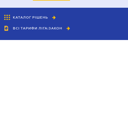
КАТАЛОГ РІШЕНЬ
ВСІ ТАРИФИ ЛІГА:ЗАКОН
Співробітництво
Агенти
Дилери
Політика конфіденційності
Умови використання сайту
Реклама
Блог
Новини компанії
Керівництва
Каталоги компаній