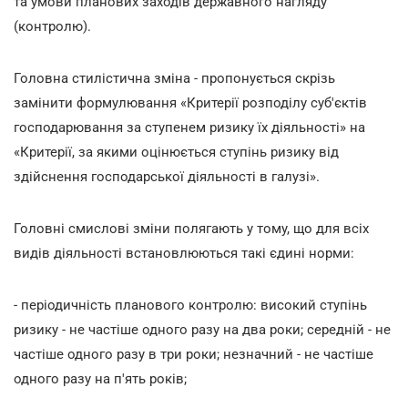
та умови планових заходів державного нагляду
(контролю).
Головна стилістична зміна - пропонується скрізь
замінити формулювання «Критерії розподілу суб'єктів
господарювання за ступенем ризику їх діяльності» на
«Критерії, за якими оцінюється ступінь ризику від
здійснення господарської діяльності в галузі».
Головні смислові зміни полягають у тому, що для всіх
видів діяльності встановлюються такі єдині норми:
- періодичність планового контролю: високий ступінь
ризику - не частіше одного разу на два роки; середній - не
частіше одного разу в три роки; незначний - не частіше
одного разу на п'ять років;