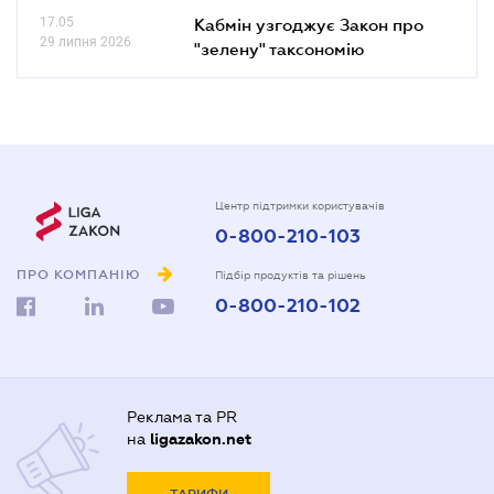
17.05
Кабмін узгоджує Закон про
29 липня 2026
"зелену" таксономію
Центр підтримки користувачів
0-800-210-103
ПРО КОМПАНІЮ
Підбір продуктів та рішень
0-800-210-102
Реклама та PR
на
ligazakon.net