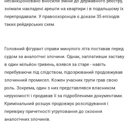
несанкціоновано вносили зміни до державного реєстру,
знімали накладені арешти на квартири і в подальшому їх
перепродавали. У правоохоронців є докази 35 епізодів
таких рейдерських схем.
Головний фігурант справи минулого літа поставав перед
судом за аналогічні злочини. Однак, заплативши заставу
в один мільйон гривень, взявся за старе - навіть
перебуваючи під слідством, підозрюваний продовжував
злочинний промисел. Кожен учасник групи грав свою
роль. Зокрема, один з них представлявся власником
нерухомості і продавав її за підробленими документами.
Кримінальний розшук продовжує розслідування і
перевірку причетності угруповання до скоєння
аналогічних злочинів.