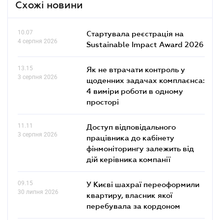
Схожі новини
10.07
Стартувала реєстрація на
4 серпня 2026
Sustainable Impact Award 2026
13.15
Як не втрачати контроль у
3 серпня 2026
щоденних задачах комплаєнса:
4 виміри роботи в одному
просторі
11.11
Доступ відповідального
3 серпня 2026
працівника до кабінету
фінмоніторингу залежить від
дій керівника компанії
09.15
У Києві шахраї переоформили
30 липня 2026
квартиру, власник якої
перебувала за кордоном