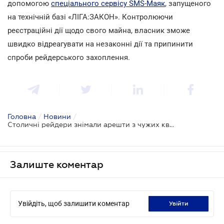
допомогою
спеціального сервісу SMS-Маяк
, запущеного
на технічній базі «ЛІГА:ЗАКОН». Контролюючи
реєстраційні дії щодо свого майна, власник зможе
швидко відреагувати на незаконні дії та припинити
спроби рейдерського захоплення.
Головна
/
Новини
/
Столичні рейдери знімали арешти з чужих квартир і перепродавали їх
Залиште коментар
Увійдіть, щоб залишити коментар
увійти