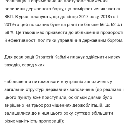
Реалізація її спрямована на поступове зниження
величини державного боргу, що вимірюється як частка
ВВП. В уряді планують, що до кінця 2017 року, 2018-го і
2019-го цей показник буде на рівні не більше 66 %, 62 % і
58 %. Це також має призвести до збільшення прозорості
й ефективності політики управління державним боргом.
Для реалізації Стратегії Кабмін планує здійснити низку
заходів, серед яких:
- збільшення питомої ваги внутрішніх запозичень у
загальній структурі державних запозичень (до реалізації
цього пункту вже приступили, оскільки днями було
вирішено на трьох розміщеннях держоблігацій, що
залишилися до кінця цього року, суттєво збільшити
різноманітність пропозиції);