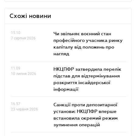
Схожі новини
15.10
Чи звільняє воєнний стан
7 серпня 2026
професійного учасника ринку
капіталу від положень про
нагляд
11.09
НКЦПФР затвердила перелік
10 липня 2026
підстав для відтермінування
розкриття інсайдерської
інформації
16.57
Санкції проти депозитарної
23 червня 2026
установи: НКЦПФР вперше
встановила окремий режим
зупинення операцій