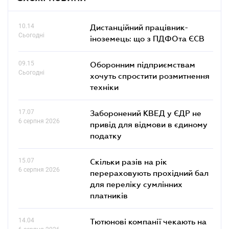
10.14
Дистанційний працівник-
Сьогодні
іноземець: що з ПДФОта ЄСВ
09.15
Оборонним підприємствам
Сьогодні
хочуть спростити розмитнення
техніки
17.07
Заборонений КВЕД у ЄДР не
6 серпня 2026
привід для відмови в єдиному
податку
15.07
Скільки разів на рік
6 серпня 2026
перераховують прохідний бал
для переліку сумлінних
платників
14.04
Тютюнові компанії чекають на