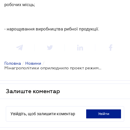
робочих місць;
- нарощування виробництва рибної продукції.
Головна
/
Новини
/
Мінагрополітики оприлюднило проект режиму рибальства у 2018 році
Залиште коментар
Увійдіть, щоб залишити коментар
увійти