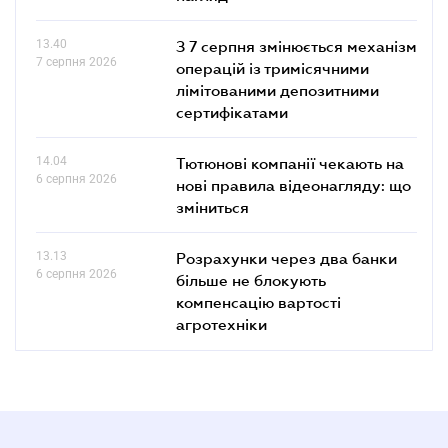
13.40
З 7 серпня змінюється механізм
7 серпня 2026
операцій із тримісячними
лімітованими депозитними
сертифікатами
14.04
Тютюнові компанії чекають на
6 серпня 2026
нові правила відеонагляду: що
зміниться
13.13
Розрахунки через два банки
6 серпня 2026
більше не блокують
компенсацію вартості
агротехніки