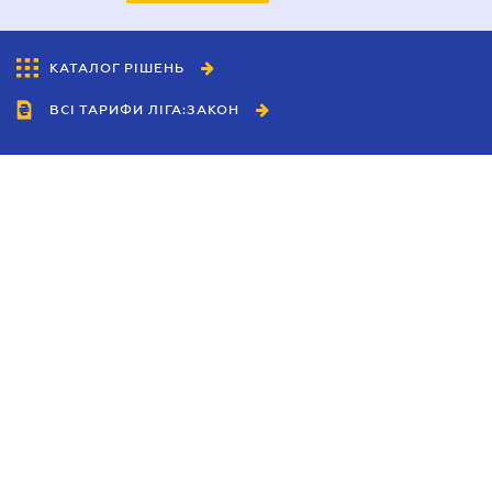
КАТАЛОГ РІШЕНЬ
ВСІ ТАРИФИ ЛІГА:ЗАКОН
Співробітництво
Агенти
Дилери
Політика конфіденційності
Умови використання сайту
Реклама
Блог
Новини компанії
Керівництва
Каталоги компаній