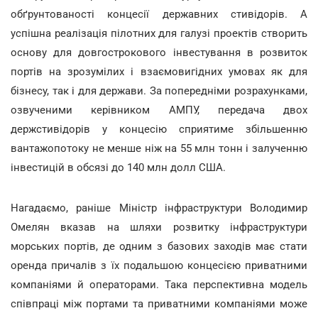
обґрунтованості концесії державних стивідорів. А
успішна реалізація пілотних для галузі проектів створить
основу для довгострокового інвестування в розвиток
портів на зрозумілих і взаємовигідних умовах як для
бізнесу, так і для держави. За попередніми розрахунками,
озвученими керівником АМПУ, передача двох
держстивідорів у концесію сприятиме збільшенню
вантажопотоку не менше ніж на 55 млн тонн і залученню
інвестицій в обсязі до 140 млн долл США.
Нагадаємо, раніше Міністр інфраструктури Володимир
Омелян вказав на шляхи розвитку інфраструктури
морських портів, де одним з базових заходів має стати
оренда причалів з їх подальшою концесією приватними
компаніями й операторами. Така перспективна модель
співпраці між портами та приватними компаніями може