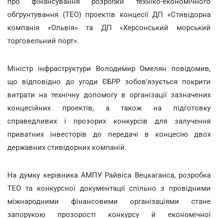
про фінансування розробки техніко-економічного
обґрунтування (ТЕО) проектів концесії ДП «Стивідорна
компанія «Ольвія» та ДП «Херсонський морський
торговельний порт».
Міністр інфраструктури Володимир Омелян повідомив,
що відповідно до угоди ЄБРР зобов'язується покрити
витрати на технічну допомогу в організації зазначених
концесійних проектів, а також на підготовку
справедливих і прозорих конкурсів для залучення
приватних інвесторів до передачі в концесію двох
державних стивідорних компаній.
На думку керівника АМПУ Райвіса Вецкаганса, розробка
ТЕО та конкурсної документації спільно з провідними
міжнародними фінансовими організаціями стане
запорукою прозорості конкурсу й економічної