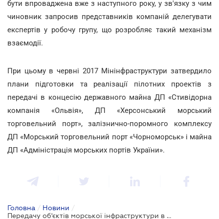
бути впроваджена вже з наступного року, у зв'язку з чим
чиновник запросив представників компаній делегувати
експертів у робочу групу, що розробляє такий механізм
взаємодії.
При цьому в червні 2017 Мінінфраструктури затвердило
плани підготовки та реалізації пілотних проектів з
передачі в концесію державного майна ДП «Стивідорна
компанія «Ольвія», ДП «Херсонський морський
торговельний порт», залізнично-поромного комплексу
ДП «Морський торговельний порт «Чорноморськ» і майна
ДП «Адміністрація морських портів України».
Головна
/
Новини
/
Передачу об'єктів морської інфраструктури в управління приватникам буде розширено