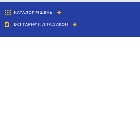
КАТАЛОГ РІШЕНЬ
ВСІ ТАРИФИ ЛІГА:ЗАКОН
Співробітництво
Агенти
Дилери
Політика конфіденційності
Умови використання сайту
Реклама
Блог
Новини компанії
Керівництва
Каталоги компаній
Теми в центрі уваги