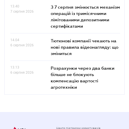
13.40
З 7 серпня змінюється механізм
7 серпня 2026
операцій із тримісячними
лімітованими депозитними
сертифікатами
14.04
Тютюнові компанії чекають на
6 серпня 2026
нові правила відеонагляду: що
зміниться
13.13
Розрахунки через два банки
6 серпня 2026
більше не блокують
компенсацію вартості
агротехніки
Центр підтримки користувачів