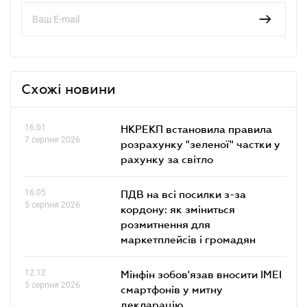
Схожі новини
16.01
НКРЕКП встановила правила
7 серпня 2026
розрахунку "зеленої" частки у
рахунку за світло
16.05
ПДВ на всі посилки з-за
5 серпня 2026
кордону: як зміниться
розмитнення для
маркетплейсів і громадян
12.12
Мінфін зобов'язав вносити IMEI
5 серпня 2026
смартфонів у митну
декларацію