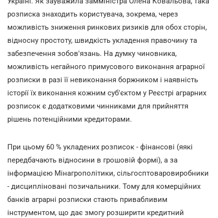
Україні. Як зауважила замміністра Олена Ковальова, така
розписка знаходить користувача, зокрема, через
можливість зниження ринкових ризиків для обох сторін,
відносну простоту, швидкість укладення правочину та
забезпечення зобов'язань. На думку чиновника,
можливість негайного примусового виконання аграрної
розписки в разі її невиконання боржником і наявність
історії їх виконання кожним суб'єктом у Реєстрі аграрних
розписок є додатковими чинниками для прийняття
рішень потенційними кредиторами.
При цьому 60 % укладених розписок - фінансові (яякі
передбачають відносини в грошовій формі), а за
інформацією Мінагрополітики, сільгосптоваровиробники
- дисципліновані позичальники. Тому для комерційних
банків аграрні розписки стають привабливим
інструментом, що дає змогу розширити кредитний