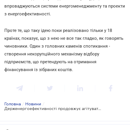
впроваджуються системи енергоменеджменту та проекти
з енергоефективності.
Проте те, що таку ідею поки реалізовано тільки у 18
країнах, показує, що з нею не все так гладко, як говорять
чиновники. Один з головних каменів спотикання -
створення некорупційного механізму відбору
підприємств, що претендують на отримання
фінансування із зібраних коштів.
Головна
/
Новини
/
Держенергоефективності продовжує агітувати за запровадження фактично нового податку