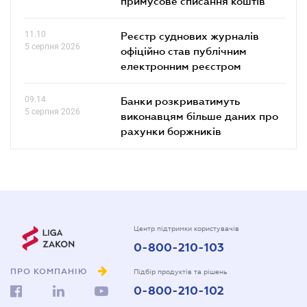
примусове списання коштів
11.10
Реєстр суднових журналів
5 серпня 2026
офіційно став публічним
електронним реєстром
09.14
Банки розкриватимуть
5 серпня 2026
виконавцям більше даних про
рахунки боржників
Центр підтримки користувачів
0-800-210-103
ПРО КОМПАНІЮ
Підбір продуктів та рішень
0-800-210-102