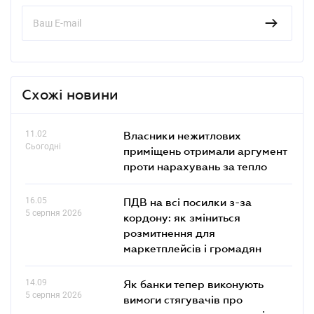
Схожі новини
11.02
Власники нежитлових
Сьогодні
приміщень отримали аргумент
проти нарахувань за тепло
16.05
ПДВ на всі посилки з-за
5 серпня 2026
кордону: як зміниться
розмитнення для
маркетплейсів і громадян
14.09
Як банки тепер виконують
5 серпня 2026
вимоги стягувачів про