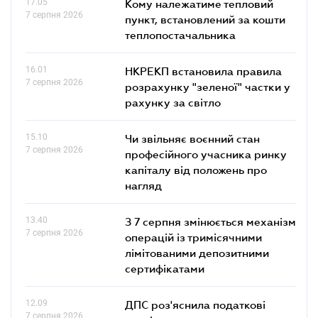
17.05
Кому належатиме тепловий
7 серпня 2026
пункт, встановлений за кошти
теплопостачальника
16.01
НКРЕКП встановила правила
7 серпня 2026
розрахунку "зеленої" частки у
рахунку за світло
15.10
Чи звільняє воєнний стан
7 серпня 2026
професійного учасника ринку
капіталу від положень про
нагляд
13.40
З 7 серпня змінюється механізм
7 серпня 2026
операцій із тримісячними
лімітованими депозитними
сертифікатами
12.09
ДПС роз'яснила податкові
7 серпня 2026