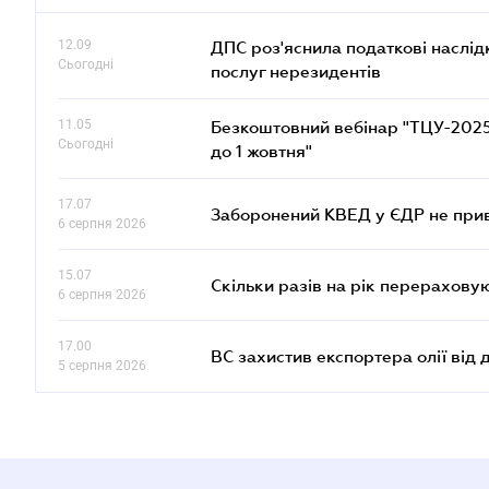
12.09
ДПС роз'яснила податкові наслід
Сьогодні
послуг нерезидентів
11.05
Безкоштовний вебінар "ТЦУ-2025: 
Сьогодні
до 1 жовтня"
17.07
Заборонений КВЕД у ЄДР не прив
6 серпня 2026
15.07
Скільки разів на рік перерахову
6 серпня 2026
17.00
ВС захистив експортера олії від
5 серпня 2026