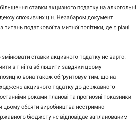
більшення ставки акцизного податку на алкогольні
 індексу споживчих цін. Незабаром документ
питань податкової та митної політики, де є різні
о змінювати ставки акцизного податку не варто.
ийти з тіні та збільшити завдяки цьому
озицію вона також обґрунтовує тим, що на
дходжень акцизного податку до державного
станніми роками планові та прогнозні показники
ри цьому обсяги виробництва нестримно
ержавного бюджету не відповідає запланованим