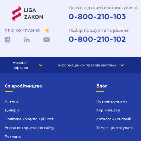
Центр підтримки користувачів
0-800-210-103
Підбір продуктів та рішень
ПРО КОМПАНІЮ
0-800-210-102
Новинні
Інформаційно-правові системи
портали
ЮРЛІГА
Право України
Співробітництво
Блог
БІЗНЕС
ГРАНД
БУХГАЛТЕР.ua
ПРАЙМ
Агенти
Новини компанії
Дилери
Керівництва
БУХГАЛТЕР ПРОФ
Політика конфіденційності
Каталоги компаній
ЮРИСТ ПРОФ
Умови використання сайту
Теми в центрі уваги
ЮРИСТ
Реклама