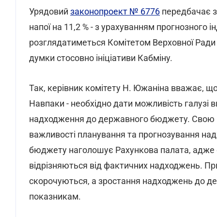
Урядовий
законопроект № 6776
передбачає з
напої на 11,2 % - з урахуванням прогнозного
розглядатиметься Комітетом Верховної Ради з 
думки стосовно ініціативи Кабміну.
Так, керівник комітету Н. Южаніна вважає, щ
Навпаки - необхідно дати можливість галузі в
надходження до державного бюджету. Свою п
важливості планування та прогнозування на
бюджету наголошує Рахункова палата, адже о
відрізняються від фактичних надходжень. П
скорочуються, а зростання надходжень до д
показникам.