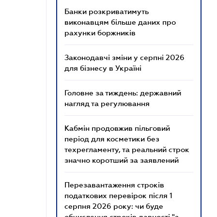
Банки розкриватимуть
виконавцям більше даних про
рахунки боржників
Законодавчі зміни у серпні 2026
для бізнесу в Україні
Головне за тиждень: державний
нагляд та регулювання
Кабмін продовжив пільговий
період для косметики без
техрегламенту, та реальний строк
значно коротший за заявлений
Перезавантаження строків
податкових перевірок після 1
серпня 2026 року: чи буде
обчислення строків давності "з