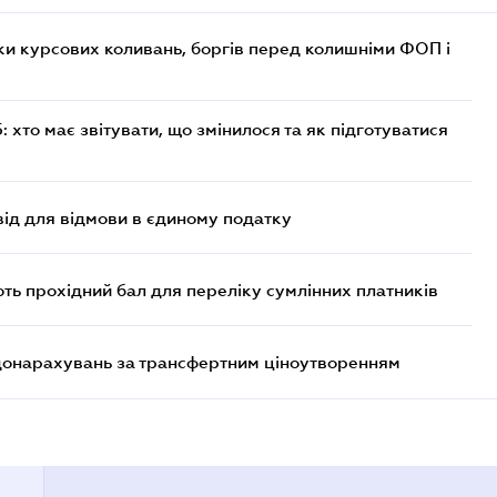
ки курсових коливань, боргів перед колишніми ФОП і
хто має звітувати, що змінилося та як підготуватися
ід для відмови в єдиному податку
ють прохідний бал для переліку сумлінних платників
 донарахувань за трансфертним ціноутворенням