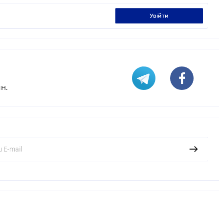
увійти
н.