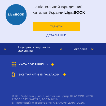
Національний юридичний
Liga:BOOK
каталог України
ТАРИФИ
ДЕТАЛЬНІШЕ
Періодичні видання та
Академія
довідники
ЮРИСТ&ЗАКОН
АКАДЕМІЯ ЛІГА:ЗАКОН
КАТАЛОГ РІШЕНЬ
БУХГАЛТЕР&ЗАКОН
ВСІ ТАРИФИ ЛІГА:ЗАКОН
ВІСНИК МСФЗ
ІНТЕРБУХ
ОСОБИСТИЙ ЕКСПЕРТ
©
ТОВ "інформаційно-аналітичний центр ЛІГА", 1991-2026.
©
ТОВ "ЛІГА ЗАКОН", 2007-2026.
©
Інформаційне агенство "ЛІГА:ЗАКОН", 2010-2026.