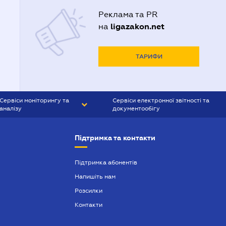
Реклама та PR
ligazakon.net
на
ТАРИФИ
Сервіси моніторингу та
Сервіси електронної звітності та
аналізу
документообігу
CONTR AGENT
Liga:REPORT
Підтримка та контакти
SMS-МАЯК
VERDICTUM
Підтримка абонентів
Напишіть нам
SEMANTRUM
Розсилки
SMS-МАЯК ІПОТЕКА
Контакти