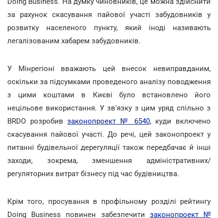
Doing Business. На думку чиновників, це можна здійснити
за рахунок скасування пайової участі забудовників у
розвитку населеного пункту, який іноді називають
легалізованим хабарем забудовників.
У Мінрегіоні вважають цей внесок невиправданим,
оскільки за підсумками проведеного аналізу поводження
з цими коштами в Києві було встановлено його
нецільове використання. У зв'язку з цим уряд спільно з
BRDO розробив
законопроект № 6540
, куди включено
скасування пайової участі. До речі, цей законопроект у
питанні будівельної дерегуляції також передбачає й інші
заходи, зокрема, зменшення адміністративних/
регуляторних витрат бізнесу під час будівництва.
Крім того, просування в профільному розділі рейтингу
Doing Business повинен забезпечити
законопроект №