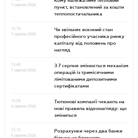
7 серпня 2026
пункт, встановлений за кошти
теплопостачальника
15.10
Чи звільняє воєнний стан
7 серпня 2026
професійного учасника ринку
капіталу від положень про
нагляд
13.40
З 7 серпня змінюється механізм
7 серпня 2026
операцій із тримісячними
лімітованими депозитними
сертифікатами
14.04
Тютюнові компанії чекають на
6 серпня 2026
нові правила відеонагляду: що
зміниться
13.13
Розрахунки через два банки
6 серпня 2026
більше не блокують