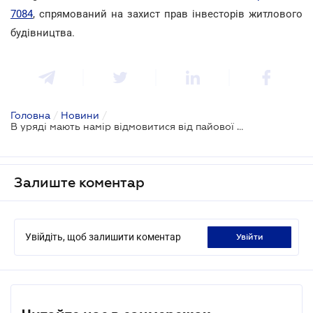
7084
, спрямований на захист прав інвесторів житлового
будівництва.
Головна
/
Новини
/
В уряді мають намір відмовитися від пайової участі забудовників у розвитку населених пунктів
Залиште коментар
Увійдіть, щоб залишити коментар
увійти