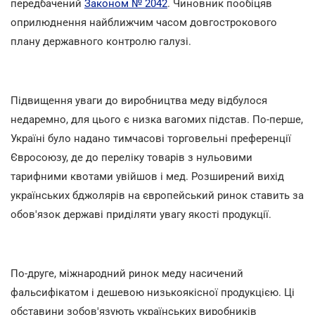
передбачений
Законом № 2042
. Чиновник пообіцяв
оприлюднення найближчим часом довгострокового
плану державного контролю галузі.
Підвищення уваги до виробництва меду відбулося
недаремно, для цього є низка вагомих підстав. По-перше,
Україні було надано тимчасові торговельні преференції
Євросоюзу, де до переліку товарів з нульовими
тарифними квотами увійшов і мед. Розширений вихід
українських бджолярів на європейський ринок ставить за
обов'язок державі приділяти увагу якості продукції.
По-друге, міжнародний ринок меду насичений
фальсифікатом і дешевою низькоякісної продукцією. Ці
обставини зобов'язують українських виробників