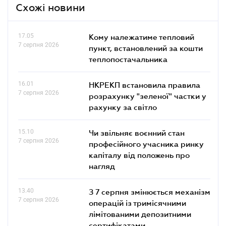
Схожі новини
17.05
Кому належатиме тепловий
7 серпня 2026
пункт, встановлений за кошти
теплопостачальника
16.01
НКРЕКП встановила правила
7 серпня 2026
розрахунку "зеленої" частки у
рахунку за світло
15.10
Чи звільняє воєнний стан
7 серпня 2026
професійного учасника ринку
капіталу від положень про
нагляд
13.40
З 7 серпня змінюється механізм
7 серпня 2026
операцій із тримісячними
лімітованими депозитними
сертифікатами