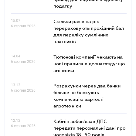
податку
15.07
Скільки разів на рік
6 серпня 2026
перераховують прохідний бал
для переліку сумлінних
платників
14.04
Тютюнові компанії чекають на
6 серпня 2026
нові правила відеонагляду: що
зміниться
13.13
Розрахунки через два банки
6 серпня 2026
більше не блокують
компенсацію вартості
агротехніки
12.12
Кабмін зобов'язав ДПС
6 серпня 2026
передати персональні дані про
чоловіків 18–60 років