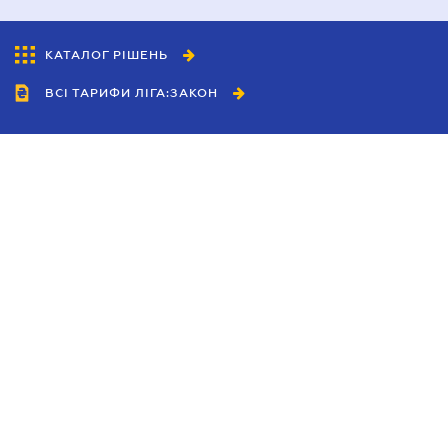
КАТАЛОГ РІШЕНЬ
ВСІ ТАРИФИ ЛІГА:ЗАКОН
Співробітництво
Агенти
Дилери
Політика конфіденційності
Умови використання сайту
Реклама
Блог
Новини компанії
Керівництва
Каталоги компаній