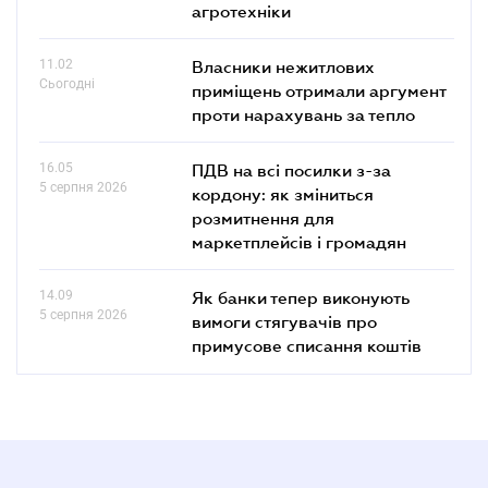
агротехніки
11.02
Власники нежитлових
Сьогодні
приміщень отримали аргумент
проти нарахувань за тепло
16.05
ПДВ на всі посилки з-за
5 серпня 2026
кордону: як зміниться
розмитнення для
маркетплейсів і громадян
14.09
Як банки тепер виконують
5 серпня 2026
вимоги стягувачів про
примусове списання коштів