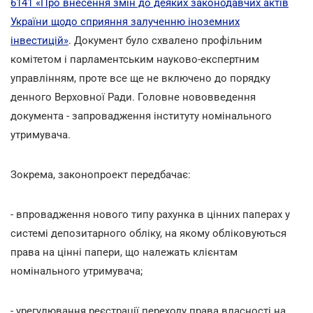
6141 «Про внесення змін до деяких законодавчих актів
України щодо сприяння залученню іноземних
інвестицій»
. Документ було схвалено профільним
комітетом і парламентським науково-експертним
управлінням, проте все ще не включено до порядку
денного Верховної Ради. Головне нововведення
документа - запровадження інституту номінального
утримувача.
Зокрема, законопроект передбачає:
- впровадження нового типу рахунка в цінних паперах у
системі депозитарного обліку, на якому обліковуються
права на цінні папери, що належать клієнтам
номінального утримувача;
- урегулювання реєстрації переходу права власності на