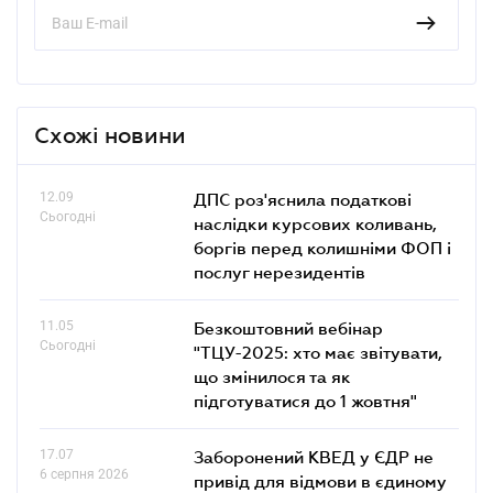
Схожі новини
12.09
ДПС роз'яснила податкові
Сьогодні
наслідки курсових коливань,
боргів перед колишніми ФОП і
послуг нерезидентів
11.05
Безкоштовний вебінар
Сьогодні
"ТЦУ-2025: хто має звітувати,
що змінилося та як
підготуватися до 1 жовтня"
17.07
Заборонений КВЕД у ЄДР не
6 серпня 2026
привід для відмови в єдиному