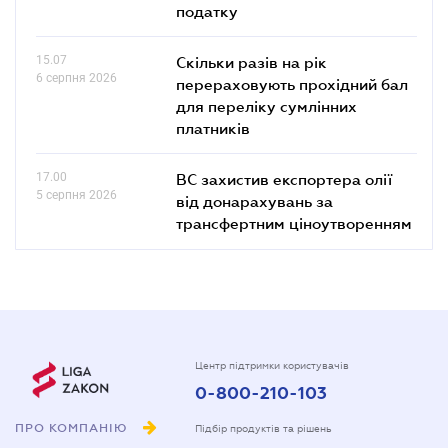
податку
15.07
Скільки разів на рік
6 серпня 2026
перераховують прохідний бал
для переліку сумлінних
платників
17.00
ВС захистив експортера олії
5 серпня 2026
від донарахувань за
трансфертним ціноутворенням
Центр підтримки користувачів
0-800-210-103
ПРО КОМПАНІЮ
Підбір продуктів та рішень