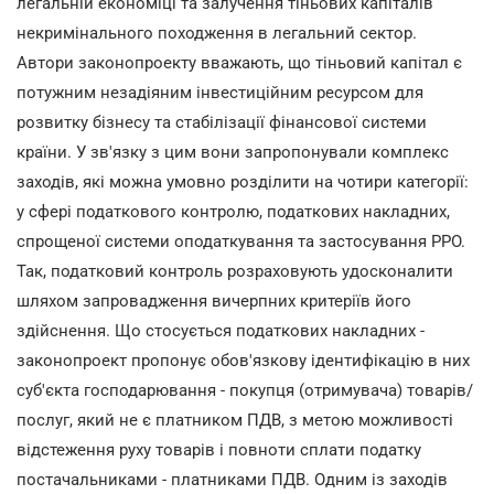
легальній економіці та залучення тіньових капіталів
некримінального походження в легальний сектор.
Автори законопроекту вважають, що тіньовий капітал є
потужним незадіяним інвестиційним ресурсом для
розвитку бізнесу та стабілізації фінансової системи
країни. У зв'язку з цим вони запропонували комплекс
заходів, які можна умовно розділити на чотири категорії:
у сфері податкового контролю, податкових накладних,
спрощеної системи оподаткування та застосування РРО.
Так, податковий контроль розраховують удосконалити
шляхом запровадження вичерпних критеріїв його
здійснення. Що стосується податкових накладних -
законопроект пропонує обов'язкову ідентифікацію в них
суб'єкта господарювання - покупця (отримувача) товарів/
послуг, який не є платником ПДВ, з метою можливості
відстеження руху товарів і повноти сплати податку
постачальниками - платниками ПДВ. Одним із заходів