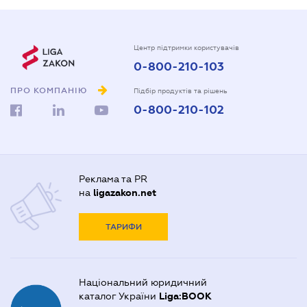
Центр підтримки користувачів
0-800-210-103
ПРО КОМПАНІЮ
Підбір продуктів та рішень
0-800-210-102
Реклама та PR
на
ligazakon.net
ТАРИФИ
Національний юридичний
каталог України
Liga:BOOK