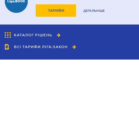
ТАРИФИ
ДЕТАЛЬНІШЕ
КАТАЛОГ РІШЕНЬ
ВСІ ТАРИФИ ЛІГА:ЗАКОН
Співробітництво
Агенти
Дилери
Політика конфіденційності
Умови використання сайту
Реклама
Блог
Новини компанії