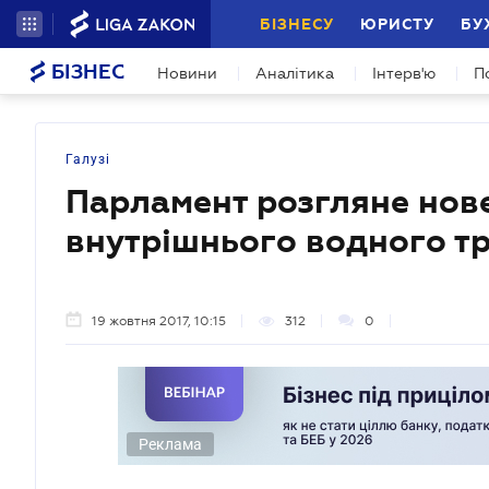
БІЗНЕСУ
ЮРИСТУ
БУ
БІЗНЕС
Новини
Аналітика
Інтерв'ю
П
Галузі
Парламент розгляне нов
внутрішнього водного т
19 жовтня 2017, 10:15
312
0
Реклама