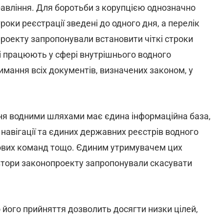
равління. Для боротьби з корупцією однозначно
оки реєстрації зведені до одного дня, а перелік
роекту запропонували встановити чіткі строки
і працюють у сфері внутрішнього водного
имання всіх документів, визначених законом, у
ня водними шляхами має єдина інформаційна база,
навігації та єдиних державних реєстрів водного
нових команд тощо. Єдиним утримувачем цих
автори законопроекту запропонували скасувати
його прийняття дозволить досягти низки цілей,