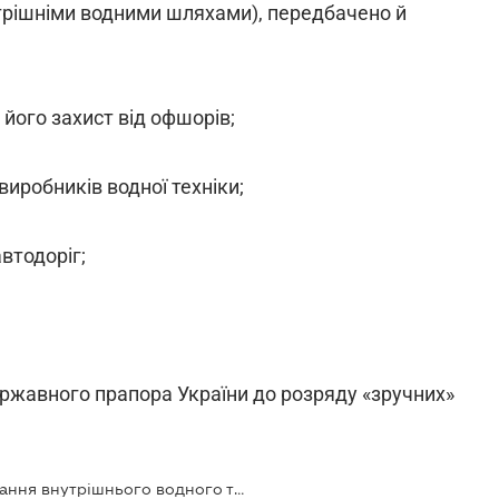
нутрішніми водними шляхами), передбачено й
 його захист від офшорів;
иробників водної техніки;
втодоріг;
ержавного прапора України до розряду «зручних»
Парламент розгляне нове регулювання внутрішнього водного транспорту