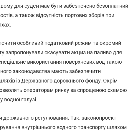
цьому для суден має бути забезпечено безоплатний
стів, а також відсутність портових зборів при
яхах.
печити особливий податковий режим та окремий
у запропонували скасувати акциз на паливо для
 спеціальне використання поверхневих вод такою
етного законодавства мають забезпечити
шляхів із Державного дорожнього фонду. Окрім
ї дозволять операторам ринку за спрощеною схемою
 водної галузі.
ри державного регулювання. Так, законопроект
трування внутрішнього водного транспорту шляхом