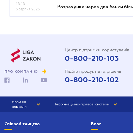
13.13
Розрахунки через два банки біль
6 серпня 2026
Центр підтримки користувачів
0-800-210-103
Підбір продуктів та рішень
ПРО КОМПАНІЮ
0-800-210-102
Новинні
Інформаційно-правові системи
портали
ЮРЛІГА
Право України
Співробітництво
Блог
БІЗНЕС
ГРАНД