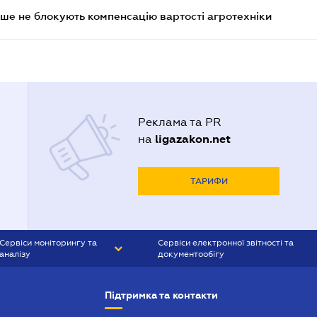
ше не блокують компенсацію вартості агротехніки
Реклама та PR
ligazakon.net
на
ТАРИФИ
Сервіси моніторингу та
Сервіси електронної звітності та
аналізу
документообігу
CONTR AGENT
Liga:REPORT
Підтримка та контакти
SMS-МАЯК