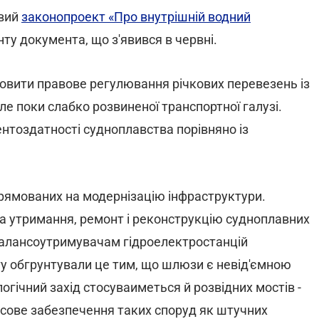
овий
законопроект «Про внутрішній водний
нту документа, що з'явився в червні.
овити правове регулювання річкових перевезень із
ле поки слабко розвиненої транспортної галузі.
ентоздатності судноплавства порівняно із
рямованих на модернізацію інфраструктури.
на утримання, ремонт і реконструкцію судноплавних
балансоутримувачам гідроелектростанцій
у обгрунтували це тим, що шлюзи є невід'ємною
гічний захід стосуваиметься й розвідних мостів -
нсове забезпечення таких споруд як штучних