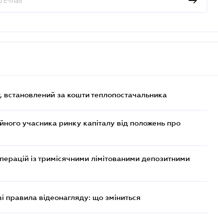
, встановлений за кошти теплопостачальника
ійного учасника ринку капіталу від положень про
операцій із тримісячними лімітованими депозитними
ві правила відеонагляду: що зміниться