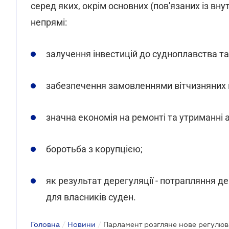
серед яких, окрім основних (пов'язаних із в
непрямі:
залучення інвестицій до судноплавства та
забезпечення замовленнями вітчизняних в
значна економія на ремонті та утриманні а
боротьба з корупцією;
як результат дерегуляції - потрапляння д
для власників суден.
Головна
/
Новини
/