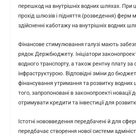
перешкод на внутрішніх водних шляхах. При 
прохід шлюзів і підняття (розведення) ферм мо
здійсненні каботажу на внутрішніх водних шл
Фінансове стимулювання галузі мають забез
рядок Держбюджету. Ініціатори законопроект
водного транспорту, а також рентну плату за
інфраструктурою. Відповідні зміни до бюдж
фінансування утримання та розвитку водних 
того, запропоновані в законопроекті новаці
отримувати кредити та інвестиції для розвитку
Істотні нововведення передбачені й для сфе
передбачає створення нової системи адмініс