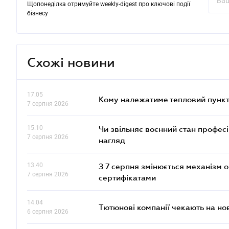
Щопонеділка отримуйте weekly-digest про ключові події
бізнесу
Схожі новини
17.05
Кому належатиме тепловий пункт
7 серпня 2026
15.10
Чи звільняє воєнний стан профес
7 серпня 2026
нагляд
13.40
З 7 серпня змінюється механізм 
7 серпня 2026
сертифікатами
14.04
Тютюнові компанії чекають на но
6 серпня 2026