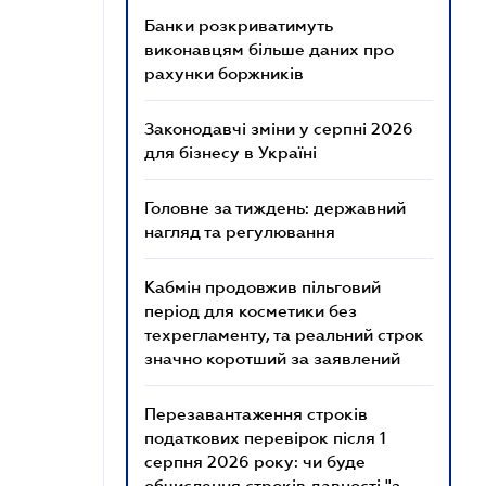
Банки розкриватимуть
виконавцям більше даних про
рахунки боржників
Законодавчі зміни у серпні 2026
для бізнесу в Україні
Головне за тиждень: державний
нагляд та регулювання
Кабмін продовжив пільговий
період для косметики без
техрегламенту, та реальний строк
значно коротший за заявлений
Перезавантаження строків
податкових перевірок після 1
серпня 2026 року: чи буде
обчислення строків давності "з