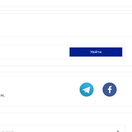
увійти
н.