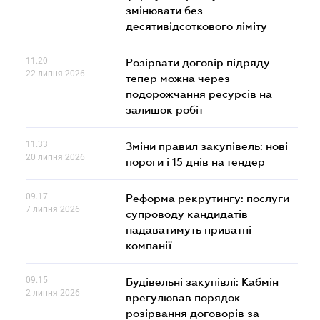
змінювати без
десятивідсоткового ліміту
11.20
Розірвати договір підряду
22 липня 2026
тепер можна через
подорожчання ресурсів на
залишок робіт
11.33
Зміни правил закупівель: нові
20 липня 2026
пороги і 15 днів на тендер
09.17
Реформа рекрутингу: послуги
7 липня 2026
супроводу кандидатів
надаватимуть приватні
компанії
09.15
Будівельні закупівлі: Кабмін
2 липня 2026
врегулював порядок
розірвання договорів за