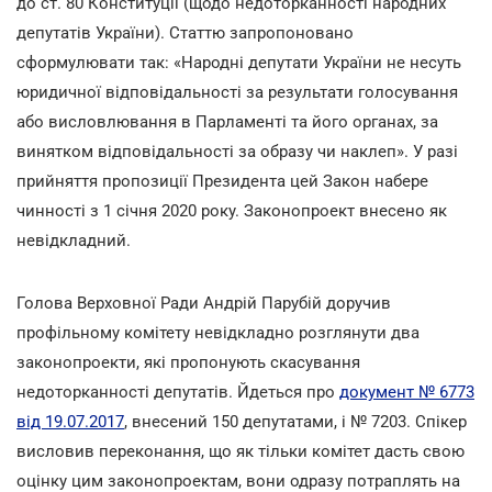
до ст. 80 Конституції (щодо недоторканності народних
депутатів України). Статтю запропоновано
сформулювати так: «Народні депутати України не несуть
юридичної відповідальності за результати голосування
або висловлювання в Парламенті та його органах, за
винятком відповідальності за образу чи наклеп». У разі
прийняття пропозиції Президента цей Закон набере
чинності з 1 січня 2020 року. Законопроект внесено як
невідкладний.
Голова Верховної Ради Андрій Парубій доручив
профільному комітету невідкладно розглянути два
законопроекти, які пропонують скасування
недоторканності депутатів. Йдеться про
документ № 6773
від 19.07.2017
, внесений 150 депутатами, і № 7203. Спікер
висловив переконання, що як тільки комітет дасть свою
оцінку цим законопроектам, вони одразу потраплять на