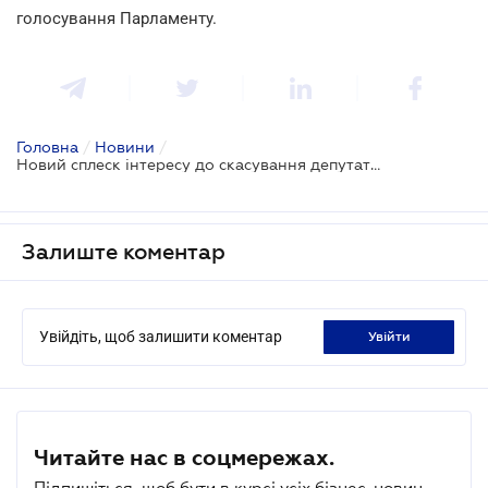
голосування Парламенту.
Головна
/
Новини
/
Новий сплеск інтересу до скасування депутатської недоторканності
Залиште коментар
Увійдіть, щоб залишити коментар
увійти
Читайте нас в соцмережах.
Підпишіться, щоб бути в курсі усіх бізнес-новин.