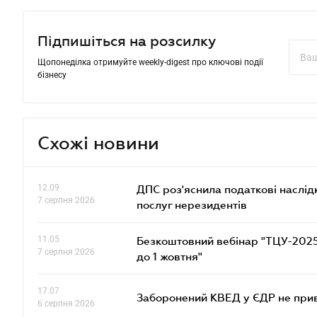
Підпишіться на розсилку
Щопонеділка отримуйте weekly-digest про ключові події
бізнесу
Схожі новини
12.09
ДПС роз'яснила податкові наслід
7 серпня 2026
послуг нерезидентів
11.05
Безкоштовний вебінар "ТЦУ-2025: 
7 серпня 2026
до 1 жовтня"
17.07
Заборонений КВЕД у ЄДР не прив
6 серпня 2026