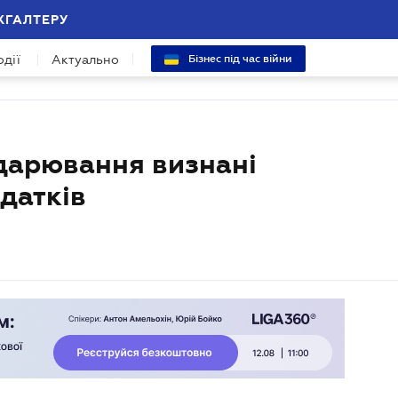
ХГАЛТЕРУ
одії
Актуально
Бізнес під час війни
подарювання визнані
датків