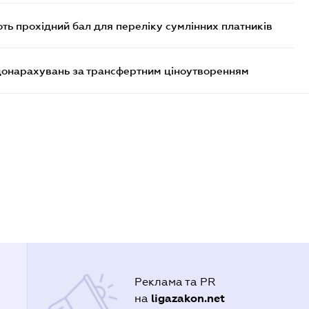
ють прохідний бал для переліку сумлінних платників
 донарахувань за трансфертним ціноутворенням
Реклама та PR
ligazakon.net
на