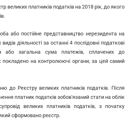
 великих платників податків на 2018 рік, до якого
ів.
соба або постійне представництво нерезидента на
х видів діяльності за останні 4 послідовні податкові
н або загальна сума платежів, сплачених до
 покладено на контролюючі органи, за цей самий
ню до Реєстру великих платників податків. Після
ння платник податків зобов'язаний стати на облік
упровід великих платників податків, з початку
 який сформовано реєстр.