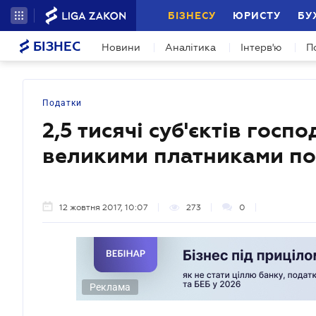
БІЗНЕСУ
ЮРИСТУ
БУ
БІЗНЕС
Новини
Аналітика
Інтерв'ю
П
Податки
2,5 тисячі суб'єктів гос
великими платниками по
12 жовтня 2017, 10:07
273
0
Реклама