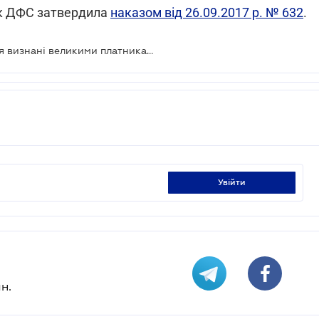
рік ДФС затвердила
наказом від 26.09.2017 р. № 632
.
2,5 тисячі суб'єктів господарювання визнані великими платниками податків
увійти
н.