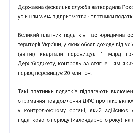
Державна фіскальна служба затвердила Реєстр
увійшли 2594 підприємства - платники податк
Великий платник податків - це юридична о
території України, у яких обсяг доходу від усі
(звітні) квартали перевищує 1 млрд гр
Держбюджету, контроль за стягненням яких
період перевищує 20 млн грн.
Такі платники податків підлягають включен
отримання повідомлення ДФС про таке включе
у контролюючому органі, який здійснює с
податкового періоду (календарного року), на