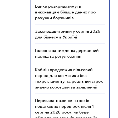
Банки розкриватимуть
виконавцям більше даних про
рахунки боржників
Законодавчі зміни у серпні 2026
для бізнесу в Україні
Головне за тиждень: державний
нагляд та регулювання
Кабмін продовжив пільговий
період для косметики без
техрегламенту, та реальний строк
значно коротший за заявлений
Перезавантаження строків
податкових перевірок після 1
серпня 2026 року: чи буде
обчислення строків давності "з