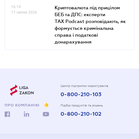
16.14
Криптовалюта під прицілом
17 липня 2026
БЕБ та ДПС: експерти
TAX Podcast розповідають, як
формується кримінальна
справа і податкові
донарахування
Центр підтримки користувачів
0-800-210-103
ПРО КОМПАНІЮ
Підбір продуктів та рішень
0-800-210-102