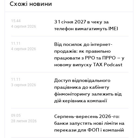
Схожі новини
15.44
З 1 січня 2027 в чеку за
4 серпня 2026
телефон вимагатимуть IMEI
11.11
Від посилок до інтернет-
4 серпня 2026
продажів: як правильно
працювати з РРО та ПРРО – у
новому випуску TAX Podcast
11.11
Доступ відповідального
3 серпня 2026
працівника до кабінету
фінмоніторингу залежить від
дій керівника компанії
09.05
Серпень-вересень 2026-го:
28 липня 2026
банки запустять нові ліміти на
перекази для ФОП і компаній