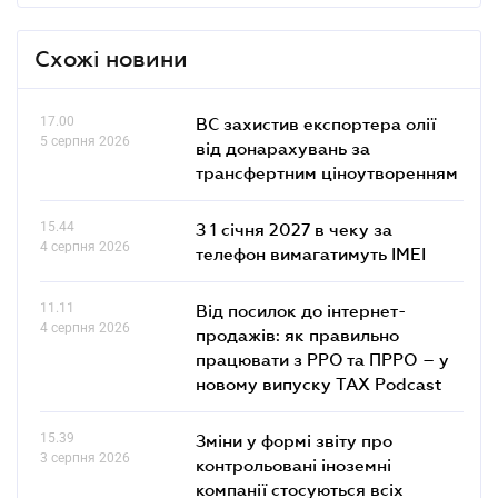
Схожі новини
17.00
ВС захистив експортера олії
5 серпня 2026
від донарахувань за
трансфертним ціноутворенням
15.44
З 1 січня 2027 в чеку за
4 серпня 2026
телефон вимагатимуть IMEI
11.11
Від посилок до інтернет-
4 серпня 2026
продажів: як правильно
працювати з РРО та ПРРО – у
новому випуску TAX Podcast
15.39
Зміни у формі звіту про
3 серпня 2026
контрольовані іноземні
компанії стосуються всіх